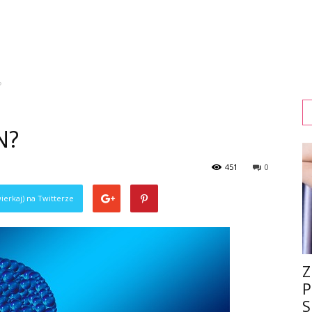
?
N?
451
0
ierkaj) na Twitterze
Z
P
S