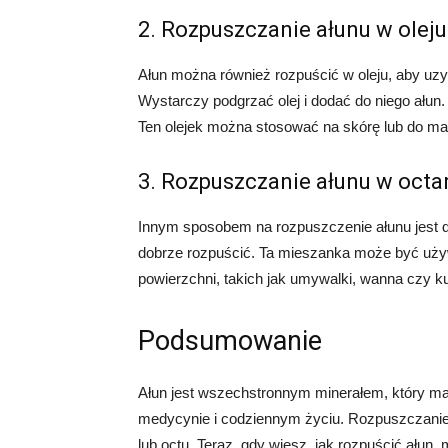
2. Rozpuszczanie ałunu w oleju
Ałun można również rozpuścić w oleju, aby uzy
Wystarczy podgrzać olej i dodać do niego ałun.
Ten olejek można stosować na skórę lub do m
3. Rozpuszczanie ałunu w octa
Innym sposobem na rozpuszczenie ałunu jest d
dobrze rozpuścić. Ta mieszanka może być uży
powierzchni, takich jak umywalki, wanna czy k
Podsumowanie
Ałun jest wszechstronnym minerałem, który m
medycynie i codziennym życiu. Rozpuszczanie a
lub octu. Teraz, gdy wiesz, jak rozpuścić ału