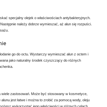
skać specjalny olejek o właściwościach antybakteryjnych.
 Następnie należy dobrze wymieszać, aż ałun się rozpuści.
asażu.
nie
odanie go do octu. Wystarczy wymieszać ałun z octem i
wana jako naturalny środek czyszczący do różnych
uchenka.
a wiele zastosowań. Może być stosowany w kosmetyce,
łunu jest łatwe i można to zrobić za pomocą wody, oleju
n, możesz wykorzystać jego właściwości w różnych celach.