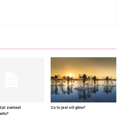
żyć zamiast
Co to jest sól glinu?
antu?