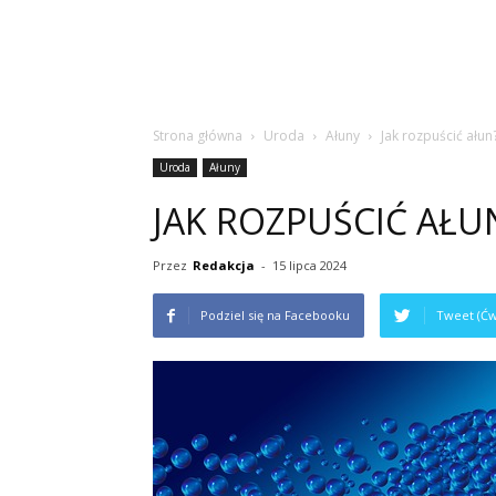
Strona główna
Uroda
Ałuny
Jak rozpuścić ałun
Uroda
Ałuny
JAK ROZPUŚCIĆ AŁU
Przez
Redakcja
-
15 lipca 2024
Podziel się na Facebooku
Tweet (Ćw