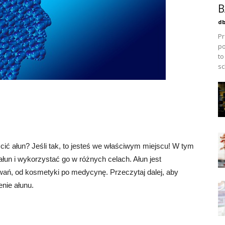
B
db
Pr
po
to
sc
cić ałun? Jeśli tak, to jesteś we właściwym miejscu! W tym
ałun i wykorzystać go w różnych celach. Ałun jest
wań, od kosmetyki po medycynę. Przeczytaj dalej, aby
nie ałunu.