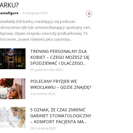
ARKU?
amofigure
-
4 listopada 2025
0
zewlekły ból barku, nasilający się podczas
dnoszenia ręki lub uniemożliwiający spokojny sen,
 typowy objaw zespołu ciasnoty podbarkowej. To
horzenie, znane również jako ciasnota...
TRENING PERSONALNY DLA
KOBIET – CZEGO MOŻESZ SIĘ
SPODZIEWAĆ I DLACZEGO...
29 października 2025
POLECANY FRYZJER WE
WROCŁAWIU – GDZIE ZNAJDĘ?
5 września 2025
5 OZNAK, ŻE CZAS ZMIENIĆ
GABINET STOMATOLOGICZNY
– KOMFORT PACJENTA MA...
26 czerwca 2025