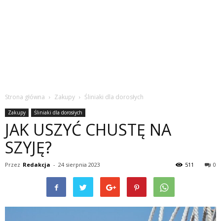
Strona główna
Zakupy
Śliniaki dla dorosłych
Zakupy
Śliniaki dla dorosłych
JAK USZYĆ CHUSTĘ NA
SZYJĘ?
Przez
Redakcja
-
24 sierpnia 2023
511
0