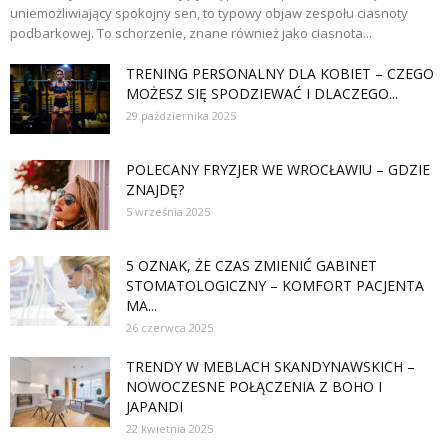
uniemożliwiający spokojny sen, to typowy objaw zespołu ciasnoty
podbarkowej. To schorzenie, znane również jako ciasnota...
TRENING PERSONALNY DLA KOBIET – CZEGO
MOŻESZ SIĘ SPODZIEWAĆ I DLACZEGO...
29 października 2025
POLECANY FRYZJER WE WROCŁAWIU – GDZIE
ZNAJDĘ?
5 września 2025
5 OZNAK, ŻE CZAS ZMIENIĆ GABINET
STOMATOLOGICZNY – KOMFORT PACJENTA
MA...
26 czerwca 2025
TRENDY W MEBLACH SKANDYNAWSKICH –
NOWOCZESNE POŁĄCZENIA Z BOHO I
JAPANDI
22 kwietnia 2025