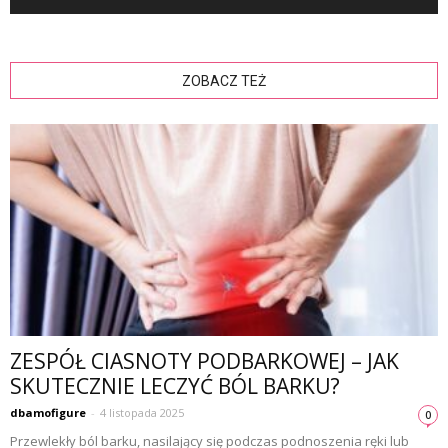
ZOBACZ TEŻ
ZESPÓŁ CIASNOTY PODBARKOWEJ – JAK
SKUTECZNIE LECZYĆ BÓL BARKU?
dbamofigure
-
4 listopada 2025
0
Przewlekły ból barku, nasilający się podczas podnoszenia ręki lub