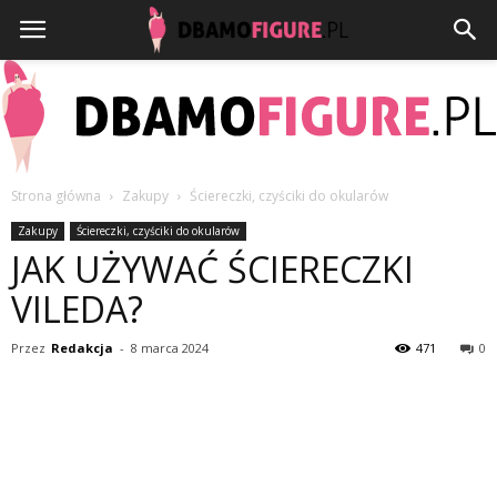
Strona główna
Zakupy
Ściereczki, czyściki do okularów
Dbamofigure.pl
Zakupy
Ściereczki, czyściki do okularów
JAK UŻYWAĆ ŚCIERECZKI
VILEDA?
Przez
Redakcja
-
8 marca 2024
471
0