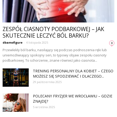
ZESPÓŁ CIASNOTY PODBARKOWEJ – JAK
SKUTECZNIE LECZYĆ BÓL BARKU?
dbamofigure
-
4 listopada 2025
0
Przewlekły ból barku, nasilający się podczas podnoszenia ręki lub
uniemożliwiający spokojny sen, to typowy objaw zespołu ciasnoty
podbarkowej. To schorzenie, znane również jako ciasnota...
TRENING PERSONALNY DLA KOBIET – CZEGO
MOŻESZ SIĘ SPODZIEWAĆ I DLACZEGO...
29 października 2025
POLECANY FRYZJER WE WROCŁAWIU – GDZIE
ZNAJDĘ?
5 września 2025