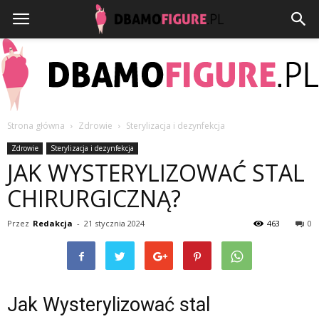
Strona główna
Zdrowie
Sterylizacja i dezynfekcja
Dbamofigure.pl
Zdrowie
Sterylizacja i dezynfekcja
JAK WYSTERYLIZOWAĆ STAL
CHIRURGICZNĄ?
Przez
Redakcja
-
21 stycznia 2024
463
0
Jak Wysterylizować stal