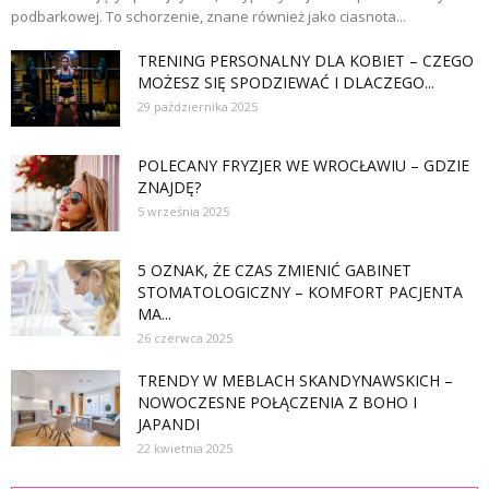
podbarkowej. To schorzenie, znane również jako ciasnota...
TRENING PERSONALNY DLA KOBIET – CZEGO
MOŻESZ SIĘ SPODZIEWAĆ I DLACZEGO...
29 października 2025
POLECANY FRYZJER WE WROCŁAWIU – GDZIE
ZNAJDĘ?
5 września 2025
5 OZNAK, ŻE CZAS ZMIENIĆ GABINET
STOMATOLOGICZNY – KOMFORT PACJENTA
MA...
26 czerwca 2025
TRENDY W MEBLACH SKANDYNAWSKICH –
NOWOCZESNE POŁĄCZENIA Z BOHO I
JAPANDI
22 kwietnia 2025