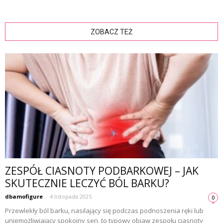
ZOBACZ TEŻ
ZESPÓŁ CIASNOTY PODBARKOWEJ – JAK
SKUTECZNIE LECZYĆ BÓL BARKU?
dbamofigure
-
4 listopada 2025
0
Przewlekły ból barku, nasilający się podczas podnoszenia ręki lub
uniemożliwiający spokojny sen, to typowy objaw zespołu ciasnoty