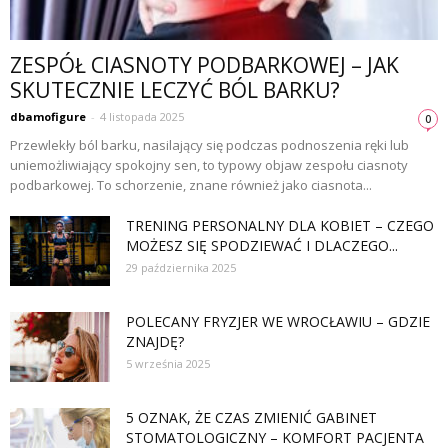
ZESPÓŁ CIASNOTY PODBARKOWEJ – JAK
SKUTECZNIE LECZYĆ BÓL BARKU?
dbamofigure
-
4 listopada 2025
0
Przewlekły ból barku, nasilający się podczas podnoszenia ręki lub
uniemożliwiający spokojny sen, to typowy objaw zespołu ciasnoty
podbarkowej. To schorzenie, znane również jako ciasnota...
TRENING PERSONALNY DLA KOBIET – CZEGO
MOŻESZ SIĘ SPODZIEWAĆ I DLACZEGO...
29 października 2025
POLECANY FRYZJER WE WROCŁAWIU – GDZIE
ZNAJDĘ?
5 września 2025
5 OZNAK, ŻE CZAS ZMIENIĆ GABINET
STOMATOLOGICZNY – KOMFORT PACJENTA