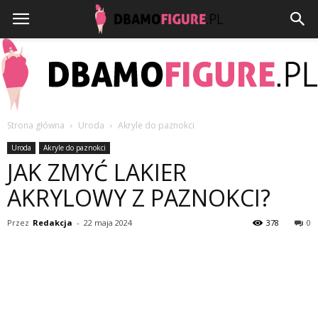
Strona główna
Uroda
Akryle do paznokci
Dbamofigure.pl
Uroda
Akryle do paznokci
JAK ZMYĆ LAKIER
AKRYLOWY Z PAZNOKCI?
Przez
Redakcja
-
22 maja 2024
378
0