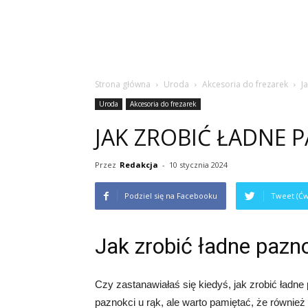
Strona główna
Uroda
Akcesoria do frezarek
J
Uroda
Akcesoria do frezarek
JAK ZROBIĆ ŁADNE 
Przez
Redakcja
-
10 stycznia 2024
Podziel się na Facebooku
Tweet (Ćw
Jak zrobić ładne pazn
Czy zastanawiałaś się kiedyś, jak zrobić ładne
paznokci u rąk, ale warto pamiętać, że równie