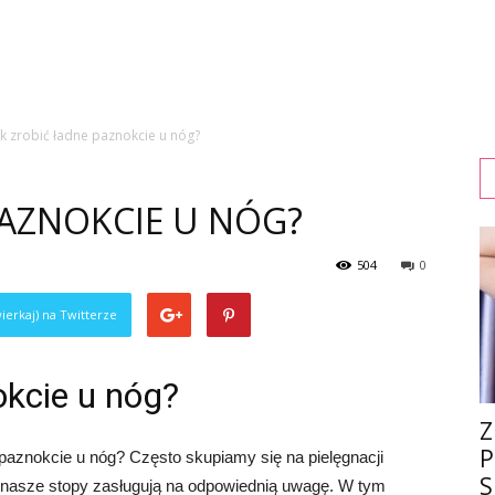
ak zrobić ładne paznokcie u nóg?
PAZNOKCIE U NÓG?
504
0
ierkaj) na Twitterze
okcie u nóg?
Z
P
 paznokcie u nóg? Często skupiamy się na pielęgnacji
S
ż nasze stopy zasługują na odpowiednią uwagę. W tym