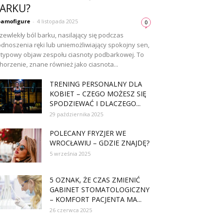
ARKU?
amofigure
-
4 listopada 2025
0
zewlekły ból barku, nasilający się podczas
dnoszenia ręki lub uniemożliwiający spokojny sen,
 typowy objaw zespołu ciasnoty podbarkowej. To
horzenie, znane również jako ciasnota...
TRENING PERSONALNY DLA
KOBIET – CZEGO MOŻESZ SIĘ
SPODZIEWAĆ I DLACZEGO...
29 października 2025
POLECANY FRYZJER WE
WROCŁAWIU – GDZIE ZNAJDĘ?
5 września 2025
5 OZNAK, ŻE CZAS ZMIENIĆ
GABINET STOMATOLOGICZNY
– KOMFORT PACJENTA MA...
26 czerwca 2025