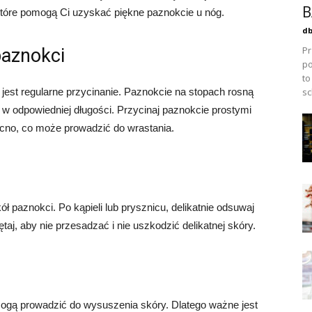
B
 które pomogą Ci uzyskać piękne paznokcie u nóg.
db
Pr
paznokci
po
to
est regularne przycinanie. Paznokcie na stopach rosną
sc
 w odpowiedniej długości. Przycinaj paznokcie prostymi
ocno, co może prowadzić do wrastania.
ł paznokci. Po kąpieli lub prysznicu, delikatnie odsuwaj
j, aby nie przesadzać i nie uszkodzić delikatnej skóry.
mogą prowadzić do wysuszenia skóry. Dlatego ważne jest