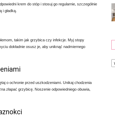
dpowiedni krem do stóp i stosuj go regularnie, szczególnie
 i gładką.
blemom, takim jak grzybica czy infekcje. Myj stopy
myciu dokładnie osusz je, aby uniknąć nadmiernego
Ka
zeniami
ętaj o ochronie przed uszkodzeniami. Unikaj chodzenia
żna złapać grzybicę. Noszenie odpowiedniego obuwia,
aznokci