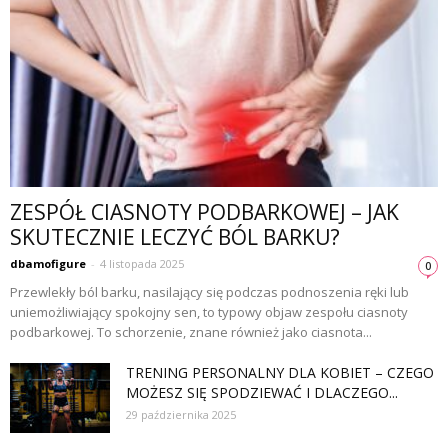
ZESPÓŁ CIASNOTY PODBARKOWEJ – JAK
SKUTECZNIE LECZYĆ BÓL BARKU?
dbamofigure
-
4 listopada 2025
0
Przewlekły ból barku, nasilający się podczas podnoszenia ręki lub
uniemożliwiający spokojny sen, to typowy objaw zespołu ciasnoty
podbarkowej. To schorzenie, znane również jako ciasnota...
TRENING PERSONALNY DLA KOBIET – CZEGO
MOŻESZ SIĘ SPODZIEWAĆ I DLACZEGO...
29 października 2025