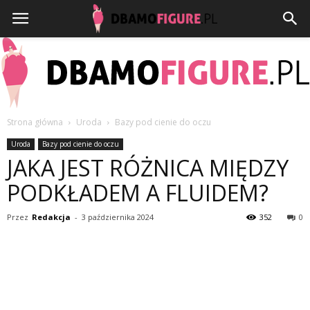
Strona główna
Uroda
Bazy pod cienie do oczu
Dbamofigure.pl
Uroda
Bazy pod cienie do oczu
JAKA JEST RÓŻNICA MIĘDZY
PODKŁADEM A FLUIDEM?
Przez
Redakcja
-
3 października 2024
352
0