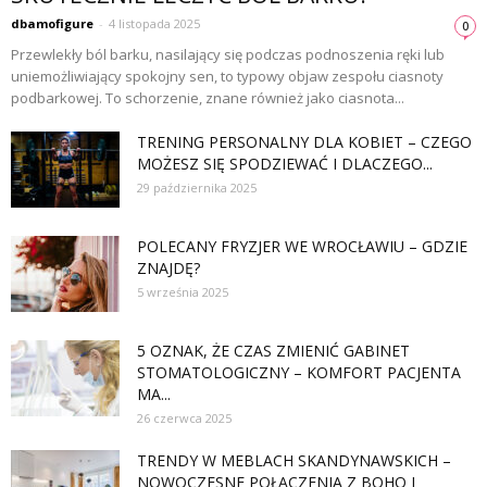
dbamofigure
-
4 listopada 2025
0
Przewlekły ból barku, nasilający się podczas podnoszenia ręki lub
uniemożliwiający spokojny sen, to typowy objaw zespołu ciasnoty
podbarkowej. To schorzenie, znane również jako ciasnota...
TRENING PERSONALNY DLA KOBIET – CZEGO
MOŻESZ SIĘ SPODZIEWAĆ I DLACZEGO...
29 października 2025
POLECANY FRYZJER WE WROCŁAWIU – GDZIE
ZNAJDĘ?
5 września 2025
5 OZNAK, ŻE CZAS ZMIENIĆ GABINET
STOMATOLOGICZNY – KOMFORT PACJENTA
MA...
26 czerwca 2025
TRENDY W MEBLACH SKANDYNAWSKICH –
NOWOCZESNE POŁĄCZENIA Z BOHO I