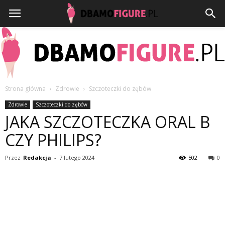
Strona główna
Zdrowie
Szczoteczki do zębów
Dbamofigure.pl
Zdrowie
Szczoteczki do zębów
JAKA SZCZOTECZKA ORAL B
CZY PHILIPS?
Przez
Redakcja
-
7 lutego 2024
502
0