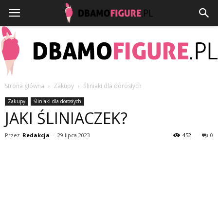
Strona główna
Zakupy
Śliniaki dla dorosłych
Dbamofigure.pl
Zakupy
Śliniaki dla dorosłych
JAKI ŚLINIACZEK?
Przez
Redakcja
-
29 lipca 2023
452
0