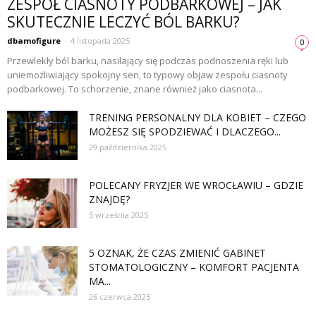
ZESPÓŁ CIASNOTY PODBARKOWEJ – JAK
SKUTECZNIE LECZYĆ BÓL BARKU?
dbamofigure
-
4 listopada 2025
0
Przewlekły ból barku, nasilający się podczas podnoszenia ręki lub
uniemożliwiający spokojny sen, to typowy objaw zespołu ciasnoty
podbarkowej. To schorzenie, znane również jako ciasnota...
TRENING PERSONALNY DLA KOBIET – CZEGO
MOŻESZ SIĘ SPODZIEWAĆ I DLACZEGO...
29 października 2025
POLECANY FRYZJER WE WROCŁAWIU – GDZIE
ZNAJDĘ?
5 września 2025
5 OZNAK, ŻE CZAS ZMIENIĆ GABINET
STOMATOLOGICZNY – KOMFORT PACJENTA
MA...
26 czerwca 2025