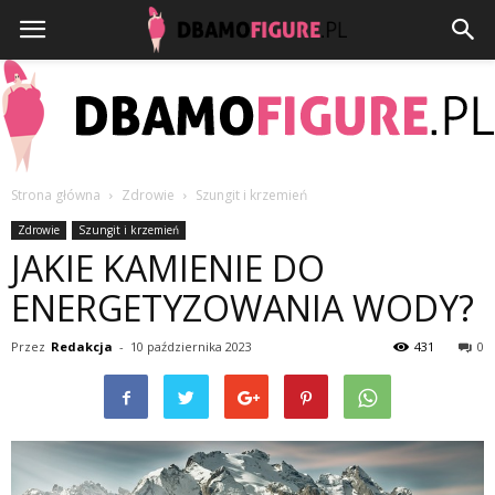
Strona główna
Zdrowie
Szungit i krzemień
Dbamofigure.pl
Zdrowie
Szungit i krzemień
JAKIE KAMIENIE DO
ENERGETYZOWANIA WODY?
Przez
Redakcja
-
10 października 2023
431
0