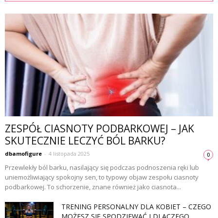
ZESPÓŁ CIASNOTY PODBARKOWEJ – JAK
SKUTECZNIE LECZYĆ BÓL BARKU?
dbamofigure
-
4 listopada 2025
0
Przewlekły ból barku, nasilający się podczas podnoszenia ręki lub
uniemożliwiający spokojny sen, to typowy objaw zespołu ciasnoty
podbarkowej. To schorzenie, znane również jako ciasnota...
TRENING PERSONALNY DLA KOBIET – CZEGO
MOŻESZ SIĘ SPODZIEWAĆ I DLACZEGO...