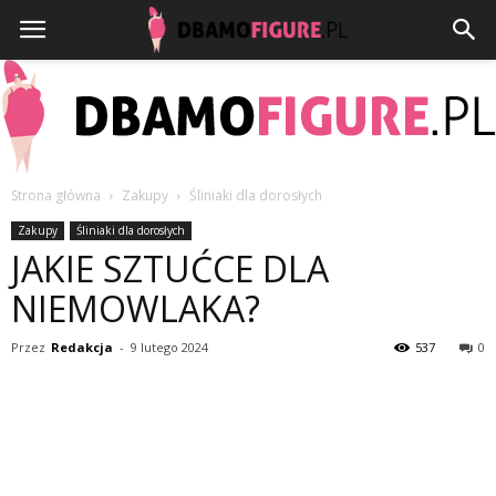
Strona główna
Zakupy
Śliniaki dla dorosłych
Dbamofigure.pl
Zakupy
Śliniaki dla dorosłych
JAKIE SZTUĆCE DLA
NIEMOWLAKA?
Przez
Redakcja
-
9 lutego 2024
537
0