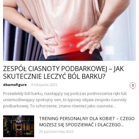
ZESPÓŁ CIASNOTY PODBARKOWEJ – JAK
SKUTECZNIE LECZYĆ BÓL BARKU?
dbamofigure
-
4 listopada 2025
0
Przewlekły ból barku, nasilający się podczas podnoszenia ręki lub
uniemożliwiający spokojny sen, to typowy objaw zespołu ciasnoty
podbarkowej. To schorzenie, znane również jako ciasnota...
TRENING PERSONALNY DLA KOBIET – CZEGO
MOŻESZ SIĘ SPODZIEWAĆ I DLACZEGO...
29 października 2025