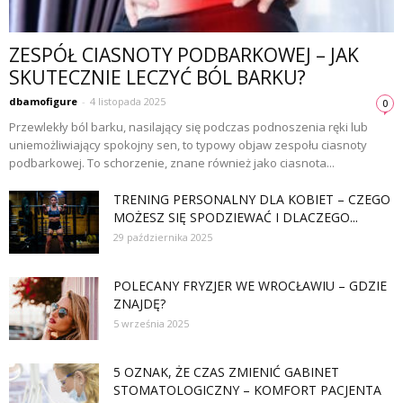
ZESPÓŁ CIASNOTY PODBARKOWEJ – JAK
SKUTECZNIE LECZYĆ BÓL BARKU?
dbamofigure
-
4 listopada 2025
0
Przewlekły ból barku, nasilający się podczas podnoszenia ręki lub
uniemożliwiający spokojny sen, to typowy objaw zespołu ciasnoty
podbarkowej. To schorzenie, znane również jako ciasnota...
TRENING PERSONALNY DLA KOBIET – CZEGO
MOŻESZ SIĘ SPODZIEWAĆ I DLACZEGO...
29 października 2025
POLECANY FRYZJER WE WROCŁAWIU – GDZIE
ZNAJDĘ?
5 września 2025
5 OZNAK, ŻE CZAS ZMIENIĆ GABINET
STOMATOLOGICZNY – KOMFORT PACJENTA