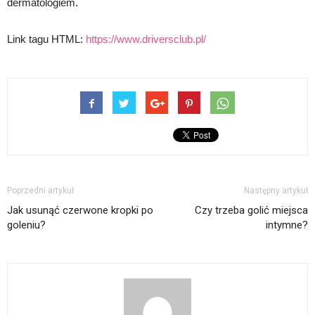
dermatologiem.
Link tagu HTML:
https://www.driversclub.pl/
Poprzedni artykuł
Następny artykuł
Jak usunąć czerwone kropki po
Czy trzeba golić miejsca
goleniu?
intymne?