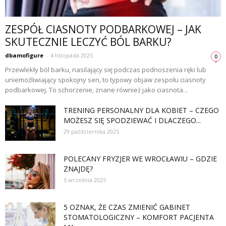
ZESPÓŁ CIASNOTY PODBARKOWEJ – JAK
SKUTECZNIE LECZYĆ BÓL BARKU?
dbamofigure
-
4 listopada 2025
0
Przewlekły ból barku, nasilający się podczas podnoszenia ręki lub
uniemożliwiający spokojny sen, to typowy objaw zespołu ciasnoty
podbarkowej. To schorzenie, znane również jako ciasnota...
TRENING PERSONALNY DLA KOBIET – CZEGO
MOŻESZ SIĘ SPODZIEWAĆ I DLACZEGO...
29 października 2025
POLECANY FRYZJER WE WROCŁAWIU – GDZIE
ZNAJDĘ?
5 września 2025
5 OZNAK, ŻE CZAS ZMIENIĆ GABINET
STOMATOLOGICZNY – KOMFORT PACJENTA