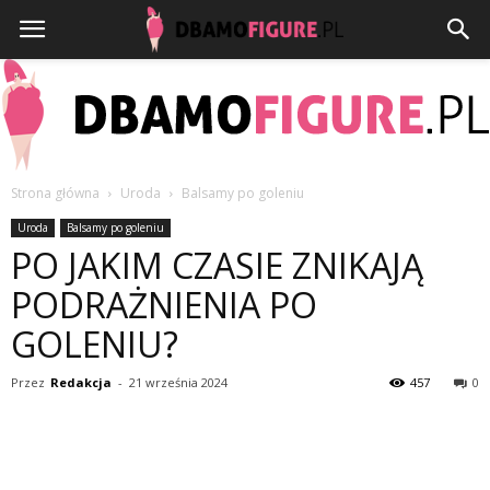
Strona główna
Uroda
Balsamy po goleniu
Dbamofigure.pl
Uroda
Balsamy po goleniu
PO JAKIM CZASIE ZNIKAJĄ
PODRAŻNIENIA PO
GOLENIU?
Przez
Redakcja
-
21 września 2024
457
0