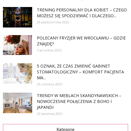
TRENING PERSONALNY DLA KOBIET – CZEGO
MOŻESZ SIĘ SPODZIEWAĆ I DLACZEGO...
29 października 2025
POLECANY FRYZJER WE WROCŁAWIU – GDZIE
ZNAJDĘ?
5 września 2025
5 OZNAK, ŻE CZAS ZMIENIĆ GABINET
STOMATOLOGICZNY – KOMFORT PACJENTA
MA...
26 czerwca 2025
TRENDY W MEBLACH SKANDYNAWSKICH –
NOWOCZESNE POŁĄCZENIA Z BOHO I
JAPANDI
22 kwietnia 2025
Kategorie