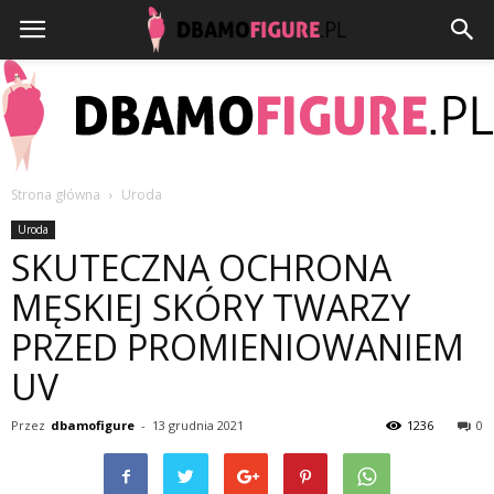
Strona główna
Uroda
Dbamofigure.pl
Uroda
SKUTECZNA OCHRONA
MĘSKIEJ SKÓRY TWARZY
PRZED PROMIENIOWANIEM
UV
Przez
dbamofigure
-
13 grudnia 2021
1236
0