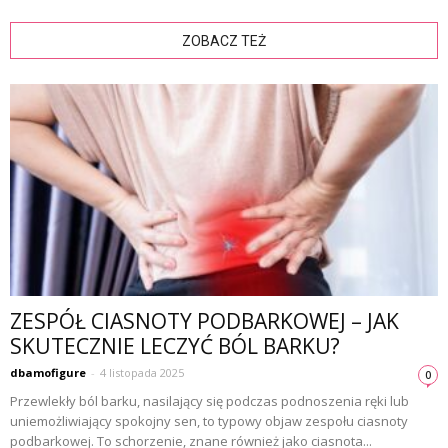
ZOBACZ TEŻ
ZESPÓŁ CIASNOTY PODBARKOWEJ – JAK
SKUTECZNIE LECZYĆ BÓL BARKU?
dbamofigure
-
4 listopada 2025
0
Przewlekły ból barku, nasilający się podczas podnoszenia ręki lub
uniemożliwiający spokojny sen, to typowy objaw zespołu ciasnoty
podbarkowej. To schorzenie, znane również jako ciasnota...