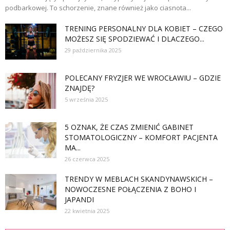
podbarkowej. To schorzenie, znane również jako ciasnota...
TRENING PERSONALNY DLA KOBIET – CZEGO
MOŻESZ SIĘ SPODZIEWAĆ I DLACZEGO...
29 października 2025
POLECANY FRYZJER WE WROCŁAWIU – GDZIE
ZNAJDĘ?
5 września 2025
5 OZNAK, ŻE CZAS ZMIENIĆ GABINET
STOMATOLOGICZNY – KOMFORT PACJENTA
MA...
26 czerwca 2025
TRENDY W MEBLACH SKANDYNAWSKICH –
NOWOCZESNE POŁĄCZENIA Z BOHO I
JAPANDI
22 kwietnia 2025