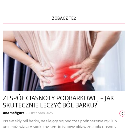
ZOBACZ TEŻ
ZESPÓŁ CIASNOTY PODBARKOWEJ – JAK
SKUTECZNIE LECZYĆ BÓL BARKU?
dbamofigure
-
4 listopada 2025
0
Przewlekły ból barku, nasilający się podczas podnoszenia ręki lub
uniemożliwiający spokojny sen, to typowy objaw zespołu ciasnoty