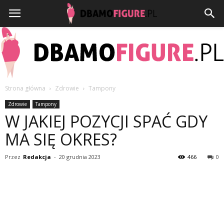
Strona główna
Zdrowie
Tampony
Dbamofigure.pl
Zdrowie
Tampony
W JAKIEJ POZYCJI SPAĆ GDY
MA SIĘ OKRES?
Przez
Redakcja
-
20 grudnia 2023
466
0