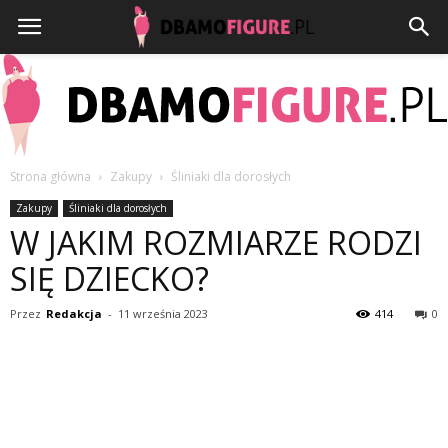
Strona główna
Zakupy
Śliniaki dla dorosłych
Dbamofigure.pl
Zakupy
Śliniaki dla dorosłych
W JAKIM ROZMIARZE RODZI
SIĘ DZIECKO?
Przez
Redakcja
-
11 września 2023
414
0