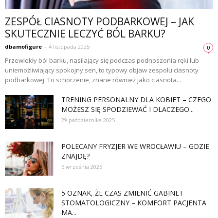
ZESPÓŁ CIASNOTY PODBARKOWEJ – JAK
SKUTECZNIE LECZYĆ BÓL BARKU?
dbamofigure
-
4 listopada 2025
0
Przewlekły ból barku, nasilający się podczas podnoszenia ręki lub
uniemożliwiający spokojny sen, to typowy objaw zespołu ciasnoty
podbarkowej. To schorzenie, znane również jako ciasnota...
TRENING PERSONALNY DLA KOBIET – CZEGO
MOŻESZ SIĘ SPODZIEWAĆ I DLACZEGO...
29 października 2025
POLECANY FRYZJER WE WROCŁAWIU – GDZIE
ZNAJDĘ?
5 września 2025
5 OZNAK, ŻE CZAS ZMIENIĆ GABINET
STOMATOLOGICZNY – KOMFORT PACJENTA
MA...