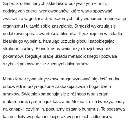
Są też źródłem innych składników odżywczych – m.in.
dodających energii węglowodanów, które warto spożywać
zwłaszcza w godzinach wieczornych, aby wspomóc regenerację
organizmu i ułatwić sobie zasypianie. Strączki wykazują się
dodatkowo sporą zawartością błonnika. Pęcznieje on w żołądku i
idealnie go wypełnia, hamując uczucie głodu i zapobiegając
skokom insuliny. Błonnik usprawnia przy okazji trawienie
pokarmów. Reguluje pracę układu metabolicznego i pozwala
szybciej pozbywać się zbędnych kilogramów.
Mimo iż warzywa strączkowe mogą wydawać się dość nudne,
odpowiednio przyrządzone zaskakują swoim bogactwem
smaków. Świetnie komponują się z różnego typu serami,
makaronami, ryżem bądź kaszami. Można z nich tworzyć pasty
na kanapki, czyli m.in. popularny ostatnio hummus. To podstawa
każdej diety wegetariańskiej oraz wegańskich jadłospisów.