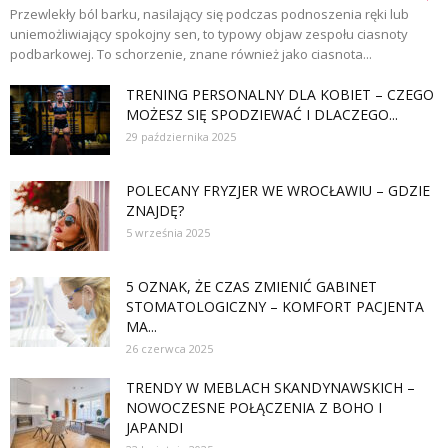
Przewlekły ból barku, nasilający się podczas podnoszenia ręki lub
uniemożliwiający spokojny sen, to typowy objaw zespołu ciasnoty
podbarkowej. To schorzenie, znane również jako ciasnota...
TRENING PERSONALNY DLA KOBIET – CZEGO
MOŻESZ SIĘ SPODZIEWAĆ I DLACZEGO...
29 października 2025
POLECANY FRYZJER WE WROCŁAWIU – GDZIE
ZNAJDĘ?
5 września 2025
5 OZNAK, ŻE CZAS ZMIENIĆ GABINET
STOMATOLOGICZNY – KOMFORT PACJENTA
MA...
26 czerwca 2025
TRENDY W MEBLACH SKANDYNAWSKICH –
NOWOCZESNE POŁĄCZENIA Z BOHO I
JAPANDI