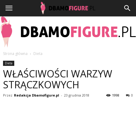
Strona główna
Dieta
Dbamofigure.pl
Dieta
WŁAŚCIWOŚCI WARZYW
STRĄCZKOWYCH
Przez
Redakcja Dbamofigure.pl
-
23 grudnia 2018
1998
0