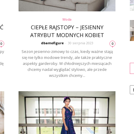
Moda
IĆ
CIEPŁE RAJSTOPY – JESIENNY
ATRYBUT MODNYCH KOBIET
dbamofigure
-
30 sierpnia 2023
0
0
upy
Sezon jesienno-zimowy to czas, kiedy ważne stają
się nie tylko modowe trendy, ale także praktyczne
dę
aspekty garderoby. W chłodniejszych miesiącach
chcemy nadal wyglądać stylowo, ale przede
wszystkim chcemy...
Ka