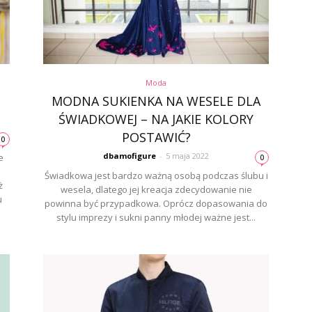
Moda
MODNA SUKIENKA NA WESELE DLA
ŚWIADKOWEJ – NA JAKIE KOLORY
POSTAWIĆ?
0
dbamofigure
-
5 maja 2022
e
0
o
Świadkowa jest bardzo ważną osobą podczas ślubu i
ż
wesela, dlatego jej kreacja zdecydowanie nie
u
powinna być przypadkowa. Oprócz dopasowania do
stylu imprezy i sukni panny młodej ważne jest...