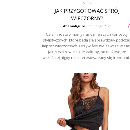
Moda
JAK PRZYGOTOWAĆ STRÓJ
WIECZORNY?
dbamofigure
-
11 lutego 2022
Całe mnóstwo mamy najróżniejszych koncepcji
stylistycznych, które będą się sprawdzały podcza
imprez wieczornych. Oczywiście nie zawsze wiem
jak zrealizować takie zakupy, bo możliwe, że
wcześniej nigdy nie interesowaliśmy się trendami..