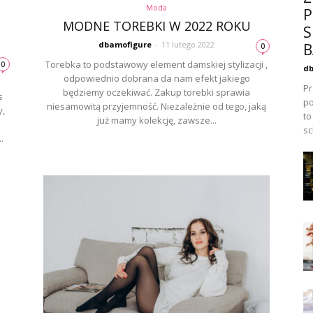
Moda
P
MODNE TOREBKI W 2022 ROKU
S
dbamofigure
-
11 lutego 2022
B
0
Torebka to podstawowy element damskiej stylizacji ,
0
db
odpowiednio dobrana da nam efekt jakiego
Pr
będziemy oczekiwać. Zakup torebki sprawia
s
po
niesamowitą przyjemność. Niezależnie od tego, jaką
y,
to
już mamy kolekcję, zawsze...
sc
.