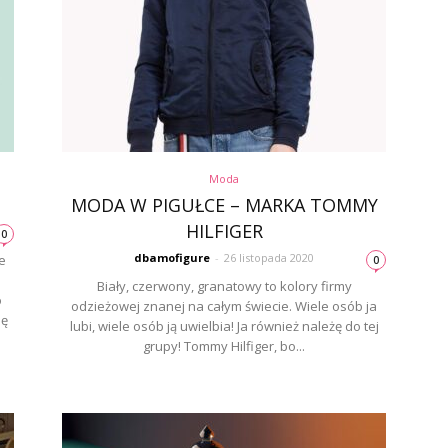
Moda
MODA W PIGUŁCE – MARKA TOMMY
HILFIGER
0
dbamofigure
-
26 listopada 2020
e
0
Biały, czerwony, granatowy to kolory firmy
o
odzieżowej znanej na całym świecie. Wiele osób ja
ię
lubi, wiele osób ją uwielbia! Ja również należę do tej
grupy! Tommy Hilfiger, bo...