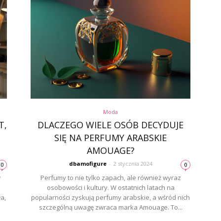
Moda
T,
DLACZEGO WIELE OSÓB DECYDUJE
SIĘ NA PERFUMY ARABSKIE
AMOUAGE?
dbamofigure
-
2 stycznia 2024
0
0
w
Perfumy to nie tylko zapach, ale również wyraz
osobowości i kultury. W ostatnich latach na
a,
popularności zyskują perfumy arabskie, a wśród nich
szczególną uwagę zwraca marka Amouage. To...