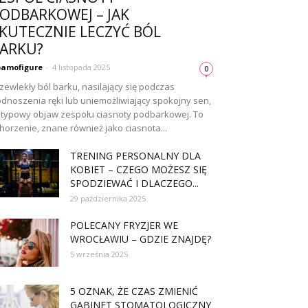
ODBARKOWEJ – JAK
KUTECZNIE LECZYĆ BÓL
ARKU?
amofigure
-
4 listopada 2025
0
zewlekły ból barku, nasilający się podczas
dnoszenia ręki lub uniemożliwiający spokojny sen,
 typowy objaw zespołu ciasnoty podbarkowej. To
horzenie, znane również jako ciasnota...
TRENING PERSONALNY DLA
KOBIET – CZEGO MOŻESZ SIĘ
SPODZIEWAĆ I DLACZEGO...
29 października 2025
POLECANY FRYZJER WE
WROCŁAWIU – GDZIE ZNAJDĘ?
5 września 2025
5 OZNAK, ŻE CZAS ZMIENIĆ
GABINET STOMATOLOGICZNY