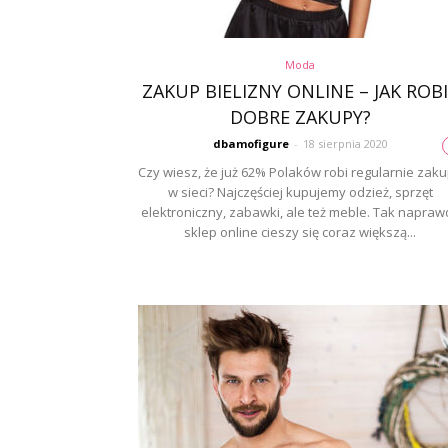
Moda
ZAKUP BIELIZNY ONLINE – JAK ROB
DOBRE ZAKUPY?
dbamofigure
-
18 sierpnia 2020
Czy wiesz, że już 62% Polaków robi regularnie zak
w sieci? Najczęściej kupujemy odzież, sprzęt
elektroniczny, zabawki, ale też meble. Tak napraw
sklep online cieszy się coraz większą...