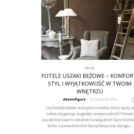
Moda
FOTELE USZAKI BEŻOWE – KOMFOR
STYL I WYJĄTKOWOŚĆ W TWOIM
WNĘTRZU
dbamofigure
-
19 listopada 2024
Czy kiedykolwiek marzyłeś o meblu, który łączy 
sobie elegancję, wygodę i uniwersalność? Fotele
uszaki beżowe to idealne rozwiązanie! Są to krzesł
które z powodzeniem łączą klasyczny design...