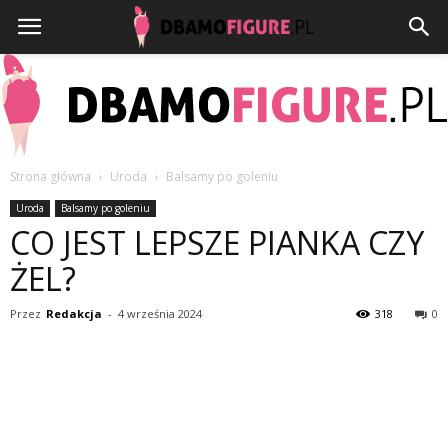
Strona główna
Uroda
Balsamy po goleniu
Dbamofigure.pl
Uroda
Balsamy po goleniu
CO JEST LEPSZE PIANKA CZY
ŻEL?
Przez
Redakcja
-
4 września 2024
318
0