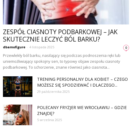
ZESPÓŁ CIASNOTY PODBARKOWEJ – JAK
SKUTECZNIE LECZYĆ BÓL BARKU?
dbamofigure
-
4 listopada 2025
0
Przewlekły ból barku, nasilający się podczas podnoszenia ręki lub
uniemożliwiający spokojny sen, to typowy objaw zespołu ciasnoty
podbarkowej. To schorzenie, znane również jako ciasnota...
TRENING PERSONALNY DLA KOBIET – CZEGO
MOŻESZ SIĘ SPODZIEWAĆ I DLACZEGO...
29 października 2025
POLECANY FRYZJER WE WROCŁAWIU – GDZIE
ZNAJDĘ?
5 września 2025