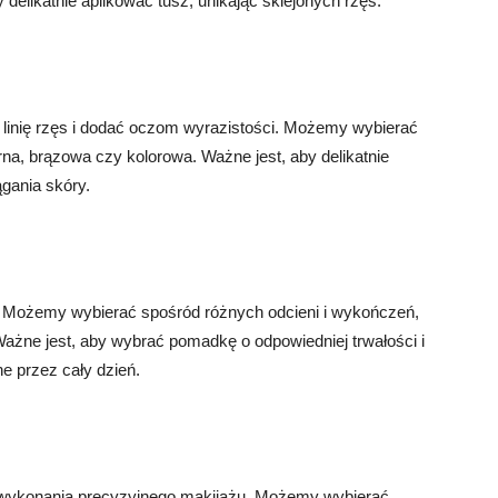
delikatnie aplikować tusz, unikając sklejonych rzęs.
linię rzęs i dodać oczom wyrazistości. Możemy wybierać
rna, brązowa czy kolorowa. Ważne jest, aby delikatnie
gania skóry.
. Możemy wybierać spośród różnych odcieni i wykończeń,
ażne jest, aby wybrać pomadkę o odpowiedniej trwałości i
ne przez cały dzień.
o wykonania precyzyjnego makijażu. Możemy wybierać