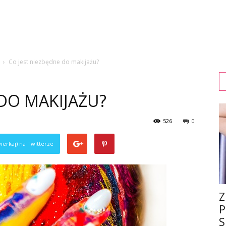
Co jest niezbędne do makijażu?
 DO MAKIJAŻU?
526
0
ierkaj) na Twitterze
Z
P
S