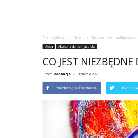
Strona główna
Uroda
Akcesoria do makijażu oka
Uroda
Akcesoria do makijażu oka
CO JEST NIEZBĘDNE
Przez
Redakcja
-
3 grudnia 2023
Podziel się na Facebooku
Tweet (Ćw