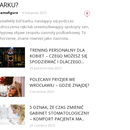
ARKU?
amofigure
-
4 listopada 2025
0
zewlekły ból barku, nasilający się podczas
dnoszenia ręki lub uniemożliwiający spokojny sen,
 typowy objaw zespołu ciasnoty podbarkowej. To
horzenie, znane również jako ciasnota...
TRENING PERSONALNY DLA
KOBIET – CZEGO MOŻESZ SIĘ
SPODZIEWAĆ I DLACZEGO...
29 października 2025
POLECANY FRYZJER WE
WROCŁAWIU – GDZIE ZNAJDĘ?
5 września 2025
5 OZNAK, ŻE CZAS ZMIENIĆ
GABINET STOMATOLOGICZNY
– KOMFORT PACJENTA MA...
26 czerwca 2025