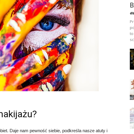
B
db
Pr
po
to
sc
makijażu?
obiet. Daje nam pewność siebie, podkreśla nasze atuty i