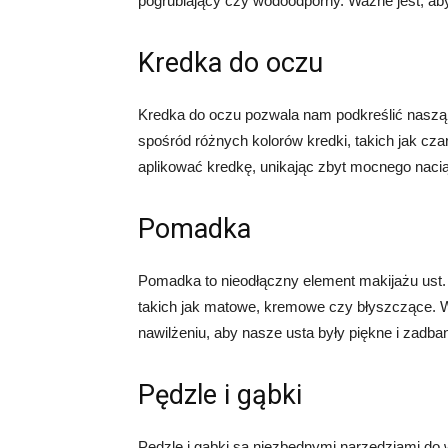
pogrubiający czy wodoodporny. Ważne jest, aby 
Kredka do oczu
Kredka do oczu pozwala nam podkreślić naszą 
spośród różnych kolorów kredki, takich jak cza
aplikować kredkę, unikając zbyt mocnego nacią
Pomadka
Pomadka to nieodłączny element makijażu ust
takich jak matowe, kremowe czy błyszczące. W
nawilżeniu, aby nasze usta były piękne i zadba
Pędzle i gąbki
Pędzle i gąbki są niezbędnymi narzędziami d