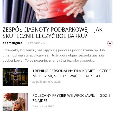
ZESPÓŁ CIASNOTY PODBARKOWEJ – JAK
SKUTECZNIE LECZYĆ BÓL BARKU?
dbamofigure
-
4 listopada 2025
0
Przewlekły ból barku, nasilający się podczas podnoszenia ręki lub
uniemożliwiający spokojny sen, to typowy objaw zespołu ciasnoty
podbarkowej. To schorzenie, znane również jako ciasnota...
TRENING PERSONALNY DLA KOBIET – CZEGO
MOŻESZ SIĘ SPODZIEWAĆ I DLACZEGO...
29 października 2025
POLECANY FRYZJER WE WROCŁAWIU – GDZIE
ZNAJDĘ?
5 września 2025