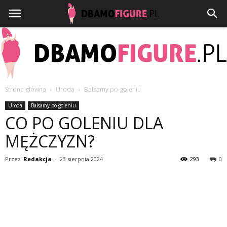
Strona główna
Uroda
Balsamy po goleniu
Dbamofigure.pl
Uroda
Balsamy po goleniu
CO PO GOLENIU DLA
MĘŻCZYZN?
Przez
Redakcja
-
23 sierpnia 2024
293
0