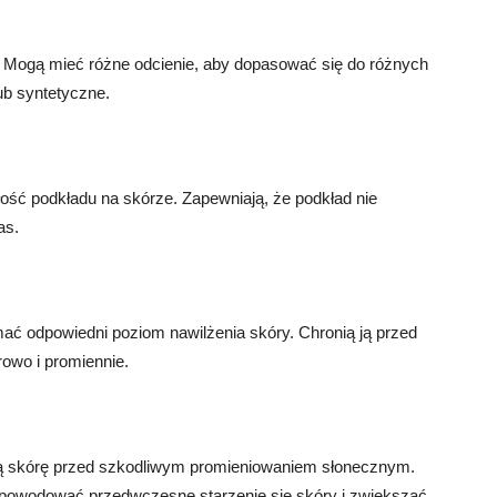
. Mogą mieć różne odcienie, aby dopasować się do różnych
ub syntetyczne.
ość podkładu na skórze. Zapewniają, że podkład nie
as.
ać odpowiedni poziom nawilżenia skóry. Chronią ją przed
owo i promiennie.
onią skórę przed szkodliwym promieniowaniem słonecznym.
powodować przedwczesne starzenie się skóry i zwiększać