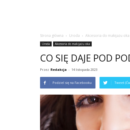
Strona główna
Uroda
Akcesoria do makijażu oka
Uroda
Akcesoria do makijażu oka
CO SIĘ DAJE POD P
Przez
Redakcja
-
14 listopada 2023
Podziel się na Facebooku
Tweet (Ćw