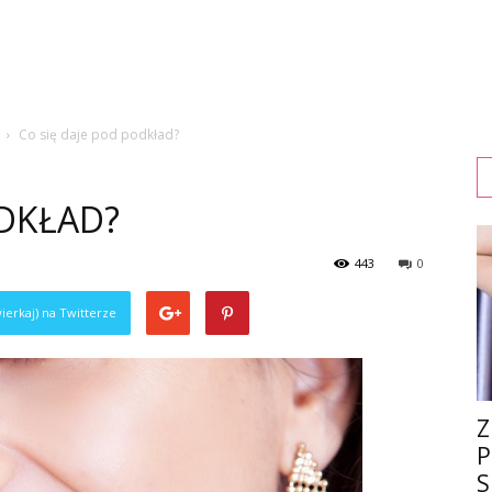
Co się daje pod podkład?
ODKŁAD?
443
0
ierkaj) na Twitterze
Z
P
S