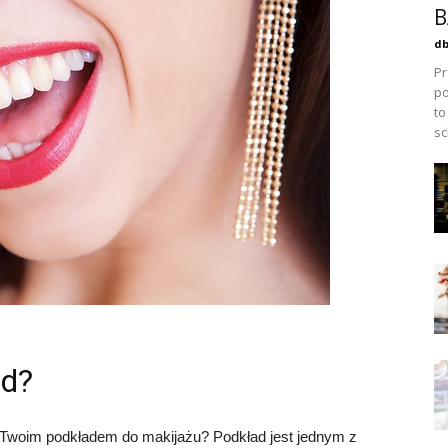
B
db
Pr
po
to
sc
ad?
d Twoim podkładem do makijażu? Podkład jest jednym z