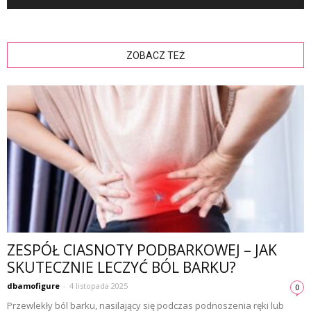
ZOBACZ TEŻ
ZESPÓŁ CIASNOTY PODBARKOWEJ – JAK
SKUTECZNIE LECZYĆ BÓL BARKU?
dbamofigure
-
4 listopada 2025
0
Przewlekły ból barku, nasilający się podczas podnoszenia ręki lub