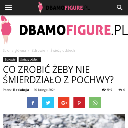
Strona główna
Zdrowie
Świeży oddech
Dbamofigure.pl
Zdrowie
Świeży oddech
CO ZROBIĆ ŻEBY NIE
ŚMIERDZIAŁO Z POCHWY?
Przez
Redakcja
-
10 lutego 2024
549
0