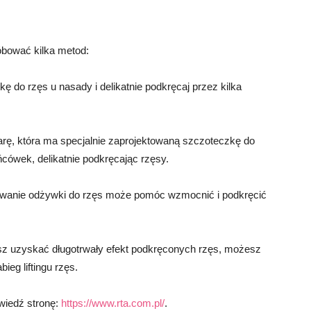
bować kilka metod:
otkę do rzęs u nasady i delikatnie podkręcaj przez kilka
rę, która ma specjalnie zaprojektowaną szczoteczkę do
ńcówek, delikatnie podkręcając rzęsy.
owanie odżywki do rzęs może pomóc wzmocnić i podkręcić
hcesz uzyskać długotrwały efekt podkręconych rzęs, możesz
ieg liftingu rzęs.
dwiedź stronę:
https://www.rta.com.pl/
.