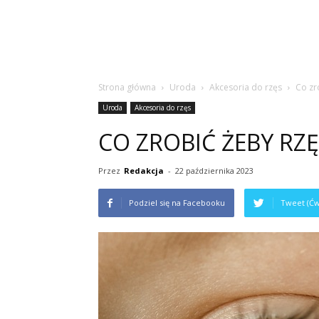
Strona główna
Uroda
Akcesoria do rzęs
Co zr
Uroda
Akcesoria do rzęs
CO ZROBIĆ ŻEBY RZ
Przez
Redakcja
-
22 października 2023
Podziel się na Facebooku
Tweet (Ćw