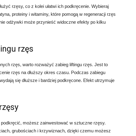
ć rzęsy, co z kolei ułatwi ich podkręcenie. Wybieraj
atyna, proteiny i witaminy, które pomogą w regeneracji rzęs
nie odżywki może przynieść widoczne efekty po kilku
tingu rzęs
ych rzęs, warto rozważyć zabieg liftingu rzęs. Jest to
ęcenie rzęs na dłuższy okres czasu. Podczas zabiegu
wydają się dłuższe i bardziej podkręcone. Efekt utrzymuje
rzęsy
 je podkręcić, możesz zainwestować w sztuczne rzęsy.
iach, grubościach i krzywiznach, dzięki czemu możesz