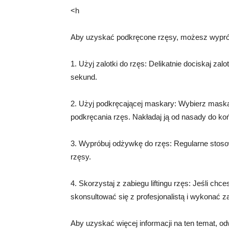
<h
Aby uzyskać podkręcone rzęsy, możesz wypró
1. Użyj zalotki do rzęs: Delikatnie dociskaj zal
sekund.
2. Użyj podkręcającej maskary: Wybierz maska
podkręcania rzęs. Nakładaj ją od nasady do ko
3. Wypróbuj odżywkę do rzęs: Regularne stos
rzęsy.
4. Skorzystaj z zabiegu liftingu rzęs: Jeśli c
skonsultować się z profesjonalistą i wykonać zab
Aby uzyskać więcej informacji na ten temat, o