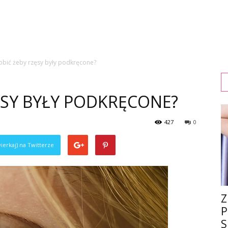
obić żeby rzęsy były podkręcone?
ĘSY BYŁY PODKRĘCONE?
427
0
ierkaj) na Twitterze
Z
P
S