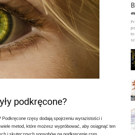
B
db
Pr
po
to
sc
były podkręcone?
Podkręcone rzęsy dodają spojrzeniu wyrazistości i
je wiele metod, które możesz wypróbować, aby osiągnąć ten
tych i skutecznych sposobów na podkręcenie rzęs.