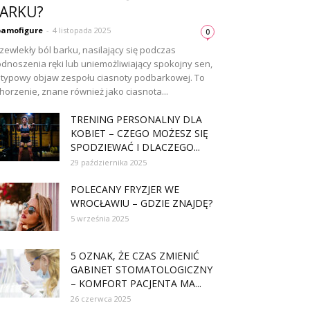
ARKU?
amofigure
-
4 listopada 2025
0
zewlekły ból barku, nasilający się podczas
dnoszenia ręki lub uniemożliwiający spokojny sen,
 typowy objaw zespołu ciasnoty podbarkowej. To
horzenie, znane również jako ciasnota...
TRENING PERSONALNY DLA
KOBIET – CZEGO MOŻESZ SIĘ
SPODZIEWAĆ I DLACZEGO...
29 października 2025
POLECANY FRYZJER WE
WROCŁAWIU – GDZIE ZNAJDĘ?
5 września 2025
5 OZNAK, ŻE CZAS ZMIENIĆ
GABINET STOMATOLOGICZNY
– KOMFORT PACJENTA MA...
26 czerwca 2025