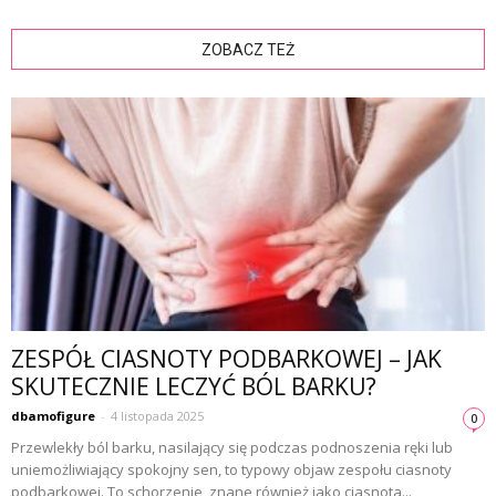
ZOBACZ TEŻ
ZESPÓŁ CIASNOTY PODBARKOWEJ – JAK
SKUTECZNIE LECZYĆ BÓL BARKU?
dbamofigure
-
4 listopada 2025
0
Przewlekły ból barku, nasilający się podczas podnoszenia ręki lub
uniemożliwiający spokojny sen, to typowy objaw zespołu ciasnoty
podbarkowej. To schorzenie, znane również jako ciasnota...