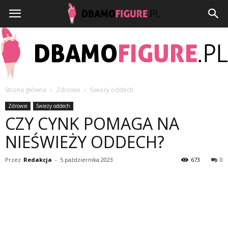
Strona główna
Zdrowie
Świeży oddech
Dbamofigure.pl
Zdrowie
Świeży oddech
CZY CYNK POMAGA NA
NIEŚWIEŻY ODDECH?
Przez
Redakcja
-
5 października 2023
673
0