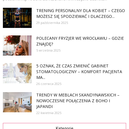
TRENING PERSONALNY DLA KOBIET – CZEGO
MOŻESZ SIĘ SPODZIEWAĆ I DLACZEGO...
29 października 2025
POLECANY FRYZJER WE WROCŁAWIU – GDZIE
ZNAJDĘ?
5 września 2025
5 OZNAK, ŻE CZAS ZMIENIĆ GABINET
STOMATOLOGICZNY – KOMFORT PACJENTA
MA...
26 czerwca 2025
TRENDY W MEBLACH SKANDYNAWSKICH –
NOWOCZESNE POŁĄCZENIA Z BOHO I
JAPANDI
22 kwietnia 2025
Kategorie