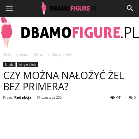
Strona główna
Uroda
Akryle i żele
Dbamofigure.pl
Uroda
Akryle i żele
CZY MOŻNA NAŁOŻYĆ ŻEL
BEZ PRIMERA?
Przez
Redakcja
-
19 czerwca 2024
441
0