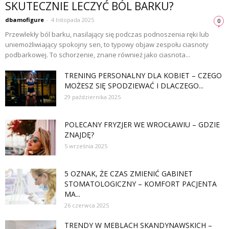
SKUTECZNIE LECZYĆ BÓL BARKU?
dbamofigure
-
4 listopada 2025
0
Przewlekły ból barku, nasilający się podczas podnoszenia ręki lub
uniemożliwiający spokojny sen, to typowy objaw zespołu ciasnoty
podbarkowej. To schorzenie, znane również jako ciasnota...
TRENING PERSONALNY DLA KOBIET – CZEGO
MOŻESZ SIĘ SPODZIEWAĆ I DLACZEGO...
29 października 2025
POLECANY FRYZJER WE WROCŁAWIU – GDZIE
ZNAJDĘ?
5 września 2025
5 OZNAK, ŻE CZAS ZMIENIĆ GABINET
STOMATOLOGICZNY – KOMFORT PACJENTA
MA...
26 czerwca 2025
TRENDY W MEBLACH SKANDYNAWSKICH –