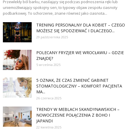
Przewlekły ból barku, nasilający się podczas podnoszenia ręki lub
uniemożliwiający spokojny sen, to typowy objaw zespołu ciasnoty
podbarkowej. To schorzenie, znane również jako ciasnota...
TRENING PERSONALNY DLA KOBIET – CZEGO
MOŻESZ SIĘ SPODZIEWAĆ I DLACZEGO...
29 października 2025
POLECANY FRYZJER WE WROCŁAWIU – GDZIE
ZNAJDĘ?
5 września 2025
5 OZNAK, ŻE CZAS ZMIENIĆ GABINET
STOMATOLOGICZNY – KOMFORT PACJENTA
MA...
26 czerwca 2025
TRENDY W MEBLACH SKANDYNAWSKICH –
NOWOCZESNE POŁĄCZENIA Z BOHO I
JAPANDI
22 kwietnia 2025