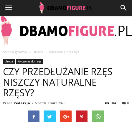
Strona główna
Uroda
Akcesoria do rzęs
Dbamofigure.pl
Uroda
Akcesoria do rzęs
CZY PRZEDŁUŻANIE RZĘS
NISZCZY NATURALNE
RZĘSY?
Przez
Redakcja
-
6 października 2023
604
0