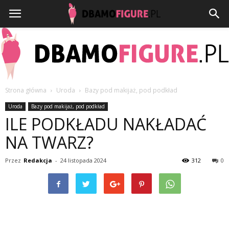
Strona główna
Uroda
Bazy pod makijaż, pod podkład
Dbamofigure.pl
Uroda
Bazy pod makijaż, pod podkład
ILE PODKŁADU NAKŁADAĆ
NA TWARZ?
Przez
Redakcja
-
24 listopada 2024
312
0