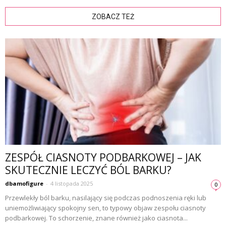
ZOBACZ TEŻ
ZESPÓŁ CIASNOTY PODBARKOWEJ – JAK
SKUTECZNIE LECZYĆ BÓL BARKU?
dbamofigure
-
4 listopada 2025
0
Przewlekły ból barku, nasilający się podczas podnoszenia ręki lub
uniemożliwiający spokojny sen, to typowy objaw zespołu ciasnoty
podbarkowej. To schorzenie, znane również jako ciasnota...