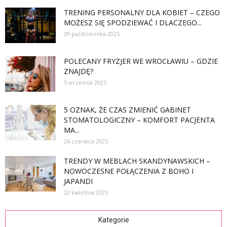
TRENING PERSONALNY DLA KOBIET – CZEGO
MOŻESZ SIĘ SPODZIEWAĆ I DLACZEGO...
29 października 2025
POLECANY FRYZJER WE WROCŁAWIU – GDZIE
ZNAJDĘ?
5 września 2025
5 OZNAK, ŻE CZAS ZMIENIĆ GABINET
STOMATOLOGICZNY – KOMFORT PACJENTA
MA...
26 czerwca 2025
TRENDY W MEBLACH SKANDYNAWSKICH –
NOWOCZESNE POŁĄCZENIA Z BOHO I
JAPANDI
22 kwietnia 2025
Kategorie