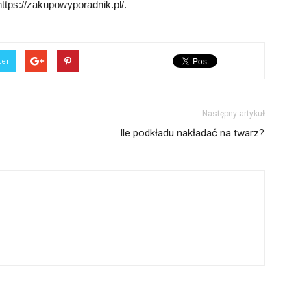
ttps://zakupowyporadnik.pl/.
ter
Następny artykuł
Ile podkładu nakładać na twarz?