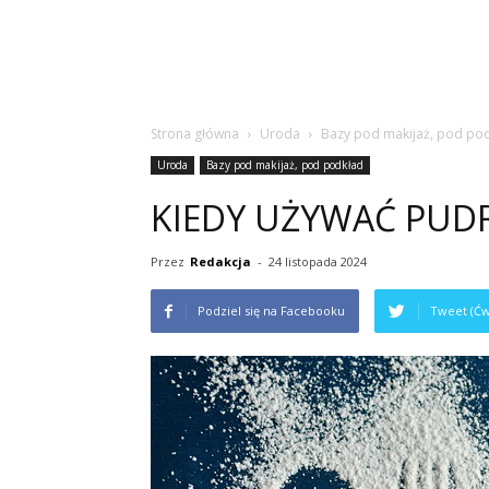
Strona główna
Uroda
Bazy pod makijaż, pod po
Uroda
Bazy pod makijaż, pod podkład
KIEDY UŻYWAĆ PUD
Przez
Redakcja
-
24 listopada 2024
Podziel się na Facebooku
Tweet (Ćw