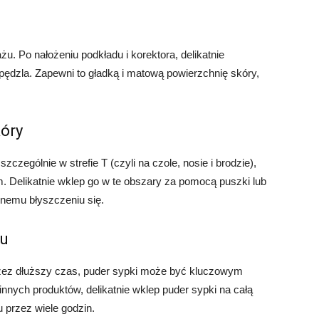
u. Po nałożeniu podkładu i korektora, delikatnie
ędzla. Zapewni to gładką i matową powierzchnię skóry,
kóry
zczególnie w strefie T (czyli na czole, nosie i brodzie),
 Delikatnie wklep go w te obszary za pomocą puszki lub
rnemu błyszczeniu się.
żu
przez dłuższy czas, puder sypki może być kluczowym
innych produktów, delikatnie wklep puder sypki na całą
u przez wiele godzin.