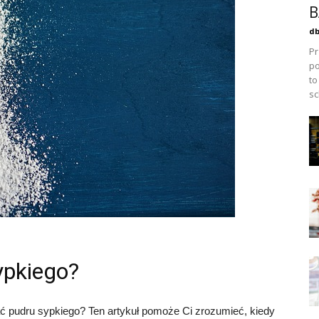
B
db
Pr
po
to
sc
ypkiego?
ć pudru sypkiego? Ten artykuł pomoże Ci zrozumieć, kiedy