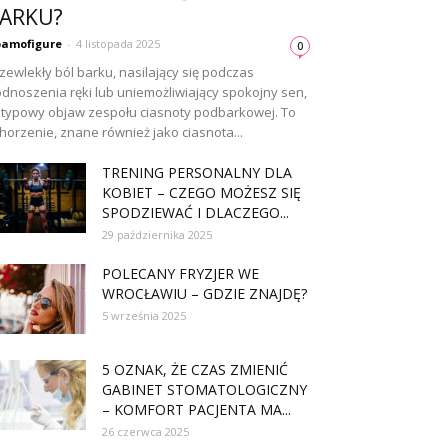
ARKU?
amofigure
-
4 listopada 2025
0
zewlekły ból barku, nasilający się podczas
dnoszenia ręki lub uniemożliwiający spokojny sen,
 typowy objaw zespołu ciasnoty podbarkowej. To
horzenie, znane również jako ciasnota...
TRENING PERSONALNY DLA
KOBIET – CZEGO MOŻESZ SIĘ
SPODZIEWAĆ I DLACZEGO...
29 października 2025
POLECANY FRYZJER WE
WROCŁAWIU – GDZIE ZNAJDĘ?
5 września 2025
5 OZNAK, ŻE CZAS ZMIENIĆ
GABINET STOMATOLOGICZNY
– KOMFORT PACJENTA MA...
26 czerwca 2025