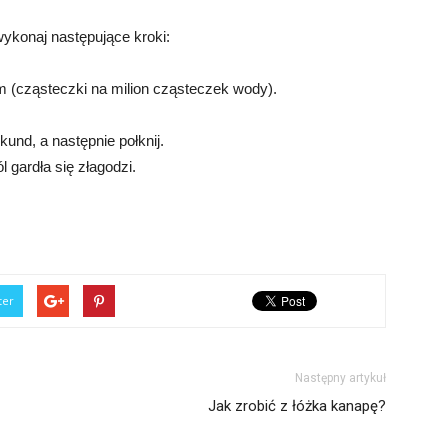
wykonaj następujące kroki:
pm (cząsteczki na milion cząsteczek wody).
und, a następnie połknij.
l gardła się złagodzi.
ter
Następny artykuł
Jak zrobić z łóżka kanapę?