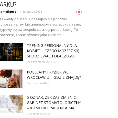
ARKU?
amofigure
-
4 listopada 2025
0
zewlekły ból barku, nasilający się podczas
dnoszenia ręki lub uniemożliwiający spokojny sen,
 typowy objaw zespołu ciasnoty podbarkowej. To
horzenie, znane również jako ciasnota...
TRENING PERSONALNY DLA
KOBIET – CZEGO MOŻESZ SIĘ
SPODZIEWAĆ I DLACZEGO...
29 października 2025
POLECANY FRYZJER WE
WROCŁAWIU – GDZIE ZNAJDĘ?
5 września 2025
5 OZNAK, ŻE CZAS ZMIENIĆ
GABINET STOMATOLOGICZNY
– KOMFORT PACJENTA MA...
26 czerwca 2025