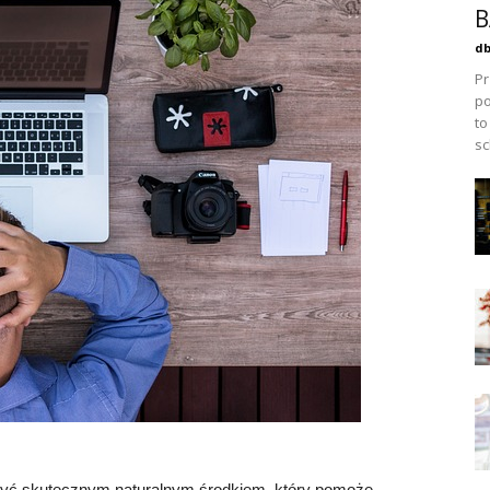
B
db
Pr
po
to
sc
e być skutecznym naturalnym środkiem, który pomoże