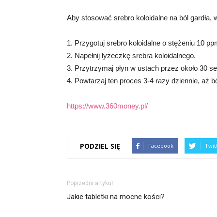
Aby stosować srebro koloidalne na ból gardła, 
1. Przygotuj srebro koloidalne o stężeniu 10 p
2. Napełnij łyżeczkę srebra koloidalnego.
3. Przytrzymaj płyn w ustach przez około 30 sek
4. Powtarzaj ten proces 3-4 razy dziennie, aż bó
https://www.360money.pl/
PODZIEL SIĘ
Facebook
Twit
Poprzedni artykuł
Jakie tabletki na mocne kości?