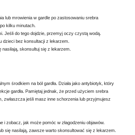
ia lub mrowienia w gardle po zastosowaniu srebra
po kilku minutach.
i. Jeśli do tego dojdzie, przemyj oczy czystą wodą.
u dzieci bez konsultacji z lekarzem.
ę nasilają, skonsultuj się z lekarzem.
nym środkiem na ból gardła. Działa jako antybiotyk, który
kcje gardła. Pamiętaj jednak, że przed użyciem srebra
m, zwłaszcza jeśli masz inne schorzenia lub przyjmujesz
alne i zobacz, jak może pomóc w złagodzeniu objawów.
lub się nasilają, zawsze warto skonsultować się z lekarzem.