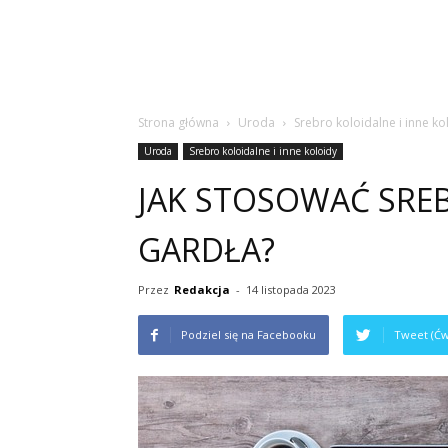
Strona główna
Uroda
Srebro koloidalne i inne ko
Uroda
Srebro koloidalne i inne koloidy
JAK STOSOWAĆ SRE
GARDŁA?
Przez
Redakcja
-
14 listopada 2023
Podziel się na Facebooku
Tweet (Ćw