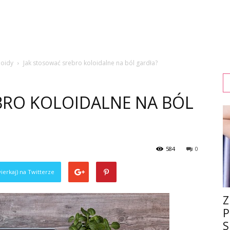
loidy
Jak stosować srebro koloidalne na ból gardła?
BRO KOLOIDALNE NA BÓL
584
0
ierkaj) na Twitterze
Z
P
S