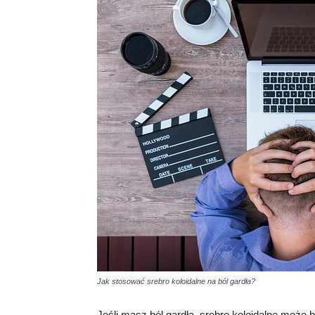
Jak stosować srebro koloidalne na ból gardła?
Jeśli masz ból gardła, srebro koloidalne moż