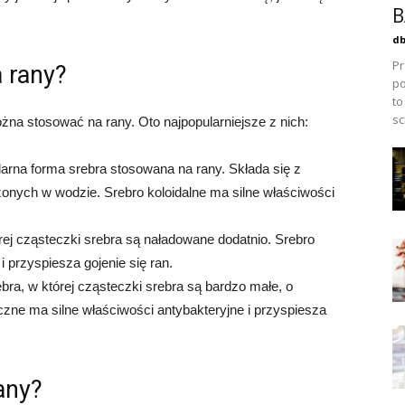
B
db
Pr
a rany?
po
to
sc
ożna stosować na rany. Oto najpopularniejsze z nich:
larna forma srebra stosowana na rany. Składa się z
onych w wodzie. Srebro koloidalne ma silne właściwości
rej cząsteczki srebra są naładowane dodatnio. Srebro
i przyspiesza gojenie się ran.
bra, w której cząsteczki srebra są bardzo małe, o
zne ma silne właściwości antybakteryjne i przyspiesza
any?