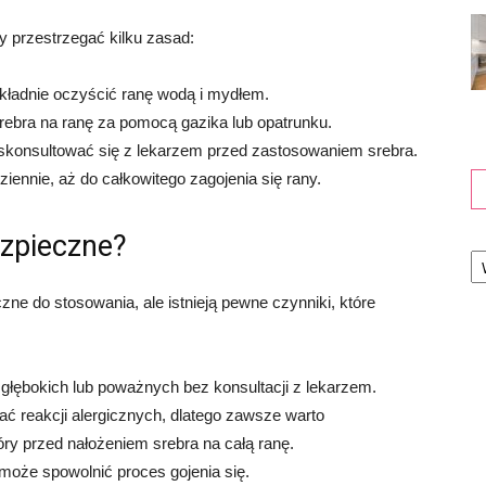
y przestrzegać kilku zasad:
okładnie oczyścić ranę wodą i mydłem.
ebra na ranę za pomocą gazika lub opatrunku.
y skonsultować się z lekarzem przed zastosowaniem srebra.
ennie, aż do całkowitego zagojenia się rany.
ezpieczne?
Ka
zne do stosowania, ale istnieją pewne czynniki, które
głębokich lub poważnych bez konsultacji z lekarzem.
 reakcji alergicznych, dlatego zawsze warto
óry przed nałożeniem srebra na całą ranę.
 może spowolnić proces gojenia się.