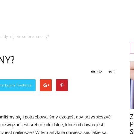
loidy
Jakie srebro na rany?
NY?
472
0
ierkaj) na Twitterze
Z
zraniliśmy się i potrzebowaliśmy czegoś, aby przyspieszyć
P
rozwiązań jest srebro koloidalne, które od dawna jest
S
y jest najlepsze? W tym artykule dowiesz się, jakie są