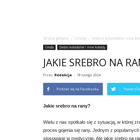
Strona główna
Uroda
Srebro koloidalne i inne ko
Uroda
Srebro koloidalne i inne koloidy
JAKIE SREBRO NA RA
Przez
Redakcja
-
18 lutego 2024
Podziel się na Facebooku
Tweet (Ćw
Jakie srebro na rany?
Wielu z nas spotkało się z sytuacją, w której 
proces gojenia się rany. Jednym z popularnych 
stosowane w medycynie. Ale jakie srebro na ran