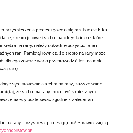
rzyspieszenia procesu gojenia się ran. Istnieje kilka
idalne, srebro jonowe i srebro nanokrystaliczne, które
srebra na ranę, należy dokładnie oczyścić ranę i
żnych ran. Pamiętaj również, że srebro na rany może
b, dlatego zawsze warto przeprowadzić test na małej
całą ranę.
ia dotyczące stosowania srebra na rany, zawsze warto
Pamiętaj, że srebro na rany może być skutecznym
 zawsze należy postępować zgodnie z zaleceniami
lne na rany i przyspiesz proces gojenia! Sprawdź więcej
ychnoblistow.pl/