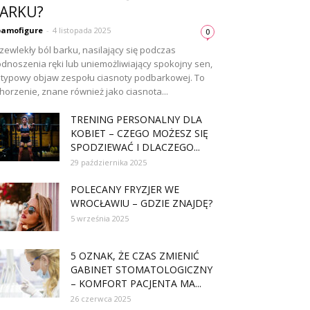
ARKU?
amofigure
-
4 listopada 2025
0
zewlekły ból barku, nasilający się podczas
dnoszenia ręki lub uniemożliwiający spokojny sen,
 typowy objaw zespołu ciasnoty podbarkowej. To
horzenie, znane również jako ciasnota...
TRENING PERSONALNY DLA
KOBIET – CZEGO MOŻESZ SIĘ
SPODZIEWAĆ I DLACZEGO...
29 października 2025
POLECANY FRYZJER WE
WROCŁAWIU – GDZIE ZNAJDĘ?
5 września 2025
5 OZNAK, ŻE CZAS ZMIENIĆ
GABINET STOMATOLOGICZNY
– KOMFORT PACJENTA MA...
26 czerwca 2025