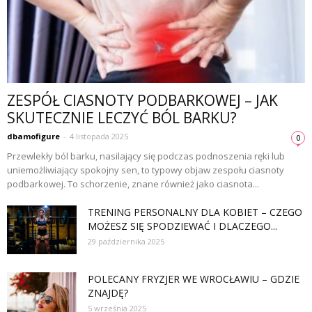
ZESPÓŁ CIASNOTY PODBARKOWEJ – JAK
SKUTECZNIE LECZYĆ BÓL BARKU?
dbamofigure
-
4 listopada 2025
0
Przewlekły ból barku, nasilający się podczas podnoszenia ręki lub
uniemożliwiający spokojny sen, to typowy objaw zespołu ciasnoty
podbarkowej. To schorzenie, znane również jako ciasnota...
TRENING PERSONALNY DLA KOBIET – CZEGO
MOŻESZ SIĘ SPODZIEWAĆ I DLACZEGO...
29 października 2025
POLECANY FRYZJER WE WROCŁAWIU – GDZIE
ZNAJDĘ?
5 września 2025