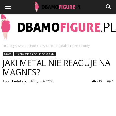
Strona główna
Uroda
Srebro koloidalne i inne koloidy
Dbamofigure.pl
Uroda
Srebro koloidalne i inne koloidy
JAKI METAL NIE REAGUJE NA
MAGNES?
Przez
Redakcja
-
24 stycznia 2024
425
0