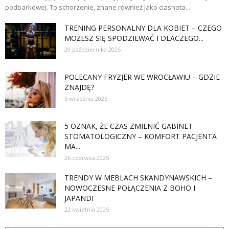
podbarkowej. To schorzenie, znane również jako ciasnota...
TRENING PERSONALNY DLA KOBIET – CZEGO
MOŻESZ SIĘ SPODZIEWAĆ I DLACZEGO...
29 października 2025
POLECANY FRYZJER WE WROCŁAWIU – GDZIE
ZNAJDĘ?
5 września 2025
5 OZNAK, ŻE CZAS ZMIENIĆ GABINET
STOMATOLOGICZNY – KOMFORT PACJENTA
MA...
26 czerwca 2025
TRENDY W MEBLACH SKANDYNAWSKICH –
NOWOCZESNE POŁĄCZENIA Z BOHO I
JAPANDI
22 kwietnia 2025