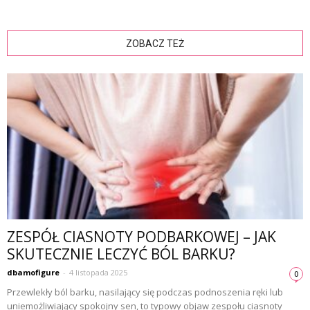
ZOBACZ TEŻ
ZESPÓŁ CIASNOTY PODBARKOWEJ – JAK
SKUTECZNIE LECZYĆ BÓL BARKU?
dbamofigure
-
4 listopada 2025
0
Przewlekły ból barku, nasilający się podczas podnoszenia ręki lub
uniemożliwiający spokojny sen, to typowy objaw zespołu ciasnoty