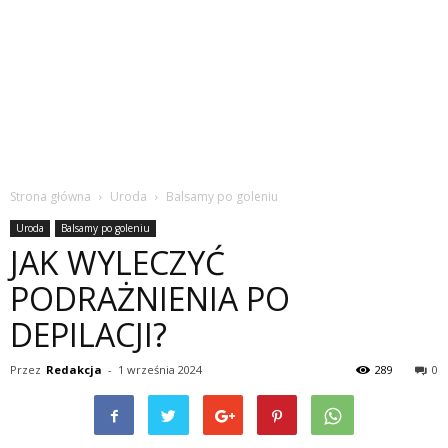
Strona główna
Uroda
Balsamy po goleniu
Uroda
Balsamy po goleniu
JAK WYLECZYĆ
PODRAŻNIENIA PO
DEPILACJI?
Przez
Redakcja
-
1 września 2024
289
0