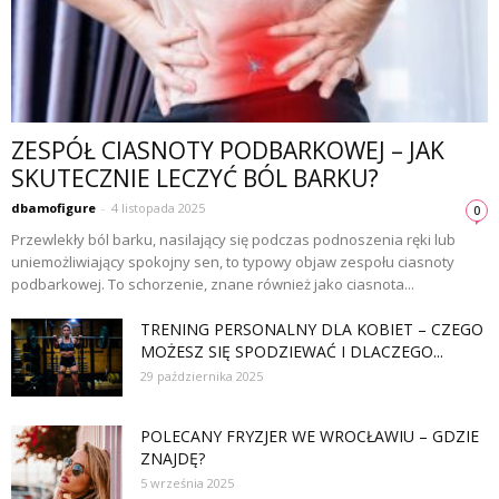
ZESPÓŁ CIASNOTY PODBARKOWEJ – JAK
SKUTECZNIE LECZYĆ BÓL BARKU?
dbamofigure
-
4 listopada 2025
0
Przewlekły ból barku, nasilający się podczas podnoszenia ręki lub
uniemożliwiający spokojny sen, to typowy objaw zespołu ciasnoty
podbarkowej. To schorzenie, znane również jako ciasnota...
TRENING PERSONALNY DLA KOBIET – CZEGO
MOŻESZ SIĘ SPODZIEWAĆ I DLACZEGO...
29 października 2025
POLECANY FRYZJER WE WROCŁAWIU – GDZIE
ZNAJDĘ?
5 września 2025