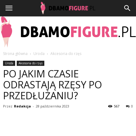
Strona główna
Uroda
Akcesoria do rzęs
Dbamofigure.pl
Uroda
Akcesoria do rzęs
PO JAKIM CZASIE
ODRASTAJĄ RZĘSY PO
PRZEDŁUŻANIU?
Przez
Redakcja
-
28 października 2023
567
0