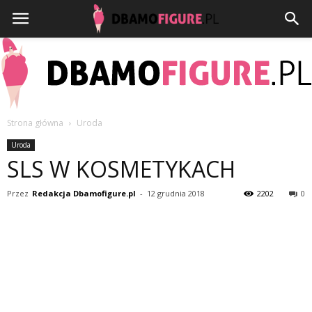
Strona główna
Uroda
Dbamofigure.pl
Uroda
SLS W KOSMETYKACH
Przez
Redakcja Dbamofigure.pl
-
12 grudnia 2018
2202
0