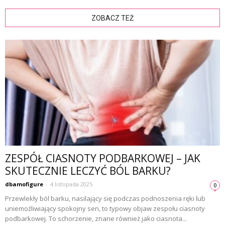
ZOBACZ TEŻ
ZESPÓŁ CIASNOTY PODBARKOWEJ – JAK
SKUTECZNIE LECZYĆ BÓL BARKU?
dbamofigure
-
4 listopada 2025
0
Przewlekły ból barku, nasilający się podczas podnoszenia ręki lub
uniemożliwiający spokojny sen, to typowy objaw zespołu ciasnoty
podbarkowej. To schorzenie, znane również jako ciasnota...