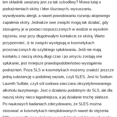
ten składnik uważany jest za tak szkodliwy? Mowa tutaj o
podrażnieniach skóry i błon śluzowych, wysuszaniu,
wywoływaniu alergii, a nawet powodowaniu rozwoju atopowego
zapalenia skóry. Jednakże owe związki mogą tak działać, gdy
stosujemy je w postaci rozpuszczonych w wodzie w wysokim
stężeniu, oraz przy długotrwałym kontakcie ze skórą. Warto
przypomnieć, iż te związki występują w kosmetykach
przeznaczonych do szybkiego spłukiwania. Jeśli nie mają
kontaktu z naszą skórą długi czas i po umyciu zostają one
spłukanie, jest mniejsze prawdopodobieństwo wystąpienia
podrażnień. Poza SLS w kosmetykach możemy znaleźć jeszcze
jedną substancję o podobnej nazwie, czyli SLES. Jest to Sodium
Laureth Sulfate, czyli sól sodowa siarczanu oksyetylenowanego
alkoholu laurylowego. Jest o działaniu podobnym do SLS, ale dla
naszej skóry nieco łagodniejsza, a jej działanie trochę słabsze.
Po naukowych badaniach zdecydowano, że SLES można
stosować w kosmetykach niespłukiwanych nawet do stężenia