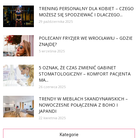
TRENING PERSONALNY DLA KOBIET – CZEGO
MOŻESZ SIĘ SPODZIEWAĆ I DLACZEGO...
29 października 2025
POLECANY FRYZJER WE WROCŁAWIU – GDZIE
ZNAJDĘ?
5 września 2025
5 OZNAK, ŻE CZAS ZMIENIĆ GABINET
STOMATOLOGICZNY – KOMFORT PACJENTA
MA...
26 czerwca 2025
TRENDY W MEBLACH SKANDYNAWSKICH –
NOWOCZESNE POŁĄCZENIA Z BOHO I
JAPANDI
22 kwietnia 2025
Kategorie