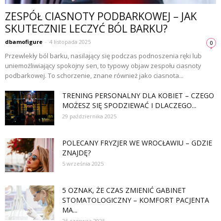
ZESPÓŁ CIASNOTY PODBARKOWEJ – JAK
SKUTECZNIE LECZYĆ BÓL BARKU?
dbamofigure
-
4 listopada 2025
0
Przewlekły ból barku, nasilający się podczas podnoszenia ręki lub
uniemożliwiający spokojny sen, to typowy objaw zespołu ciasnoty
podbarkowej. To schorzenie, znane również jako ciasnota...
TRENING PERSONALNY DLA KOBIET – CZEGO
MOŻESZ SIĘ SPODZIEWAĆ I DLACZEGO...
29 października 2025
POLECANY FRYZJER WE WROCŁAWIU – GDZIE
ZNAJDĘ?
5 września 2025
5 OZNAK, ŻE CZAS ZMIENIĆ GABINET
STOMATOLOGICZNY – KOMFORT PACJENTA
MA...
26 czerwca 2025