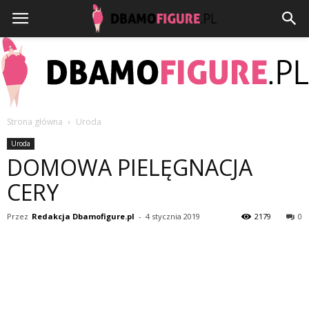
Strona główna
Uroda
Dbamofigure.pl
Uroda
DOMOWA PIELĘGNACJA
CERY
Przez
Redakcja Dbamofigure.pl
-
4 stycznia 2019
2179
0