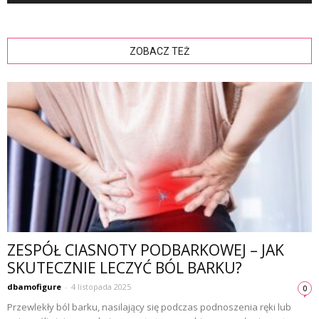
ZOBACZ TEŻ
ZESPÓŁ CIASNOTY PODBARKOWEJ – JAK
SKUTECZNIE LECZYĆ BÓL BARKU?
dbamofigure
-
4 listopada 2025
0
Przewlekły ból barku, nasilający się podczas podnoszenia ręki lub