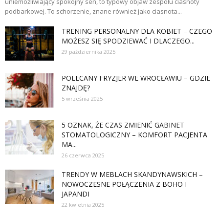
uniemożliwiający spokojny sen, to typowy objaw zespołu ciasnoty
podbarkowej. To schorzenie, znane również jako ciasnota...
TRENING PERSONALNY DLA KOBIET – CZEGO
MOŻESZ SIĘ SPODZIEWAĆ I DLACZEGO...
29 października 2025
POLECANY FRYZJER WE WROCŁAWIU – GDZIE
ZNAJDĘ?
5 września 2025
5 OZNAK, ŻE CZAS ZMIENIĆ GABINET
STOMATOLOGICZNY – KOMFORT PACJENTA
MA...
26 czerwca 2025
TRENDY W MEBLACH SKANDYNAWSKICH –
NOWOCZESNE POŁĄCZENIA Z BOHO I
JAPANDI
22 kwietnia 2025