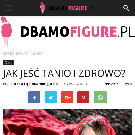
Strona główna
Dieta
Dbamofigure.pl
Dieta
JAK JEŚĆ TANIO I ZDROWO?
Przez
Redakcja Dbamofigure.pl
-
3 stycznia 2019
2943
0