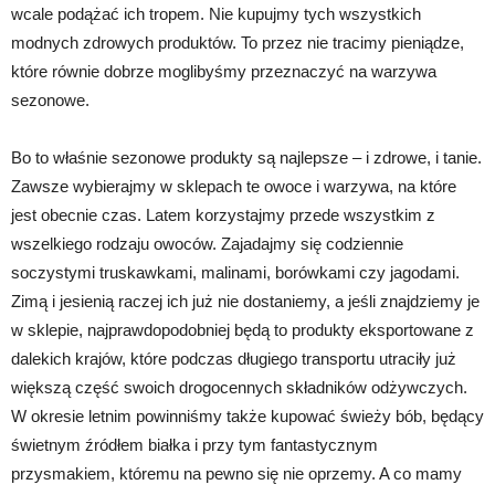
wcale podążać ich tropem. Nie kupujmy tych wszystkich
modnych zdrowych produktów. To przez nie tracimy pieniądze,
które równie dobrze moglibyśmy przeznaczyć na warzywa
sezonowe.
Bo to właśnie sezonowe produkty są najlepsze – i zdrowe, i tanie.
Zawsze wybierajmy w sklepach te owoce i warzywa, na które
jest obecnie czas. Latem korzystajmy przede wszystkim z
wszelkiego rodzaju owoców. Zajadajmy się codziennie
soczystymi truskawkami, malinami, borówkami czy jagodami.
Zimą i jesienią raczej ich już nie dostaniemy, a jeśli znajdziemy je
w sklepie, najprawdopodobniej będą to produkty eksportowane z
dalekich krajów, które podczas długiego transportu utraciły już
większą część swoich drogocennych składników odżywczych.
W okresie letnim powinniśmy także kupować świeży bób, będący
świetnym źródłem białka i przy tym fantastycznym
przysmakiem, któremu na pewno się nie oprzemy. A co mamy