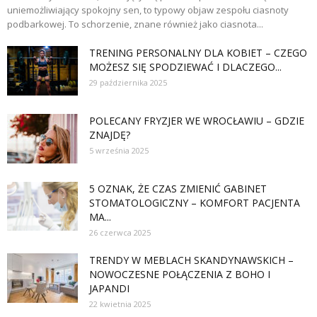
uniemożliwiający spokojny sen, to typowy objaw zespołu ciasnoty
podbarkowej. To schorzenie, znane również jako ciasnota...
TRENING PERSONALNY DLA KOBIET – CZEGO
MOŻESZ SIĘ SPODZIEWAĆ I DLACZEGO...
29 października 2025
POLECANY FRYZJER WE WROCŁAWIU – GDZIE
ZNAJDĘ?
5 września 2025
5 OZNAK, ŻE CZAS ZMIENIĆ GABINET
STOMATOLOGICZNY – KOMFORT PACJENTA
MA...
26 czerwca 2025
TRENDY W MEBLACH SKANDYNAWSKICH –
NOWOCZESNE POŁĄCZENIA Z BOHO I
JAPANDI
22 kwietnia 2025