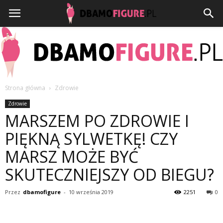
Strona główna
Zdrowie
Dbamofigure.pl
Zdrowie
MARSZEM PO ZDROWIE I
PIĘKNĄ SYLWETKĘ! CZY
MARSZ MOŻE BYĆ
SKUTECZNIEJSZY OD BIEGU?
Przez
dbamofigure
-
10 września 2019
2251
0