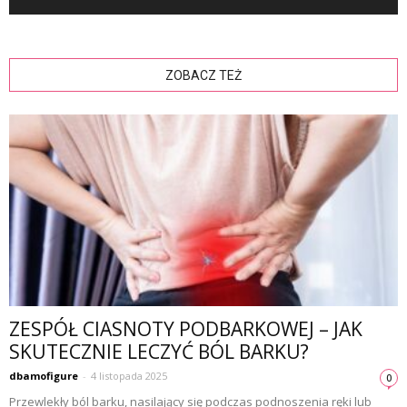
ZOBACZ TEŻ
ZESPÓŁ CIASNOTY PODBARKOWEJ – JAK
SKUTECZNIE LECZYĆ BÓL BARKU?
dbamofigure
-
4 listopada 2025
0
Przewlekły ból barku, nasilający się podczas podnoszenia ręki lub