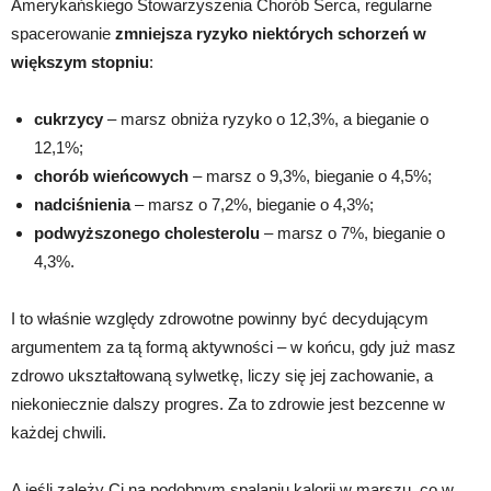
Amerykańskiego Stowarzyszenia Chorób Serca, regularne
spacerowanie
zmniejsza ryzyko niektórych schorzeń w
większym stopniu
:
cukrzycy
– marsz obniża ryzyko o 12,3%, a bieganie o
12,1%;
chorób wieńcowych
– marsz o 9,3%, bieganie o 4,5%;
nadciśnienia
– marsz o 7,2%, bieganie o 4,3%;
podwyższonego cholesterolu
– marsz o 7%, bieganie o
4,3%.
I to właśnie względy zdrowotne powinny być decydującym
argumentem za tą formą aktywności – w końcu, gdy już masz
zdrowo ukształtowaną sylwetkę, liczy się jej zachowanie, a
niekoniecznie dalszy progres. Za to zdrowie jest bezcenne w
każdej chwili.
A jeśli zależy Ci na podobnym spalaniu kalorii w marszu, co w