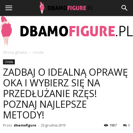
Strona główna
Uroda
Dbamofigure.pl
Uroda
ZADBAJ O IDEALNĄ OPRAWĘ
OKA I WYBIERZ SIĘ NA
PRZEDŁUŻANIE RZĘS!
POZNAJ NAJLEPSZE
METODY!
Przez
dbamofigure
-
23 grudnia 2019
1987
0