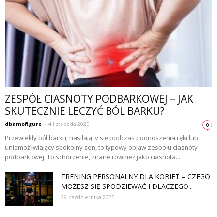
ZESPÓŁ CIASNOTY PODBARKOWEJ – JAK
SKUTECZNIE LECZYĆ BÓL BARKU?
dbamofigure
-
4 listopada 2025
0
Przewlekły ból barku, nasilający się podczas podnoszenia ręki lub
uniemożliwiający spokojny sen, to typowy objaw zespołu ciasnoty
podbarkowej. To schorzenie, znane również jako ciasnota...
TRENING PERSONALNY DLA KOBIET – CZEGO
MOŻESZ SIĘ SPODZIEWAĆ I DLACZEGO...
29 października 2025