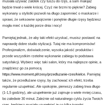
musiała używać zalotek czy tuszu do rzęs, a sam makijaż
będzie trwał o wiele krócej. Czyż nie brzmi to pięknie? Zabieg
wykonany u stylistki pozwoli na długo zapomnieć o maskarze i
sprawi, że seksowne spojrzenie i ponętnie długie rzęsy będziesz
mogła mieć o każdej porze dnia i nocy!
Pamiętaj jednak, że aby taki efekt uzyskać, musisz postawić na
naprawdę dobre studio stylizacji. Tutaj nie ma kompromisów!
Profesjonalizm, doświadczenie, wysoka jakość produktów i
przede wszystkim rzetelne wykonanie zabiegu to podstawa
satysfakcji. Wybierz więc taki salon, który ma najlepsze opinie, a
znajdziesz go za pomocą
https://www.moment.pl/rzesy/przedluzanie-rzes/kielce
. Pamiętaj
także, że przedłużane rzęsy, by zachować ich efekt, trzeba
regularnie uzupełniać. Ale spokojnie, pierwszy zabieg trwa długo
(1-1,5 godziny), ale uzupełnienie już zajmuje o wiele mniej czasu,
bo zaledwie 30 minut. Zależnie od naturalnego cyklu życia Twoich
rzęs, będziesz musiała uzupełniać je co kilka tygodni.