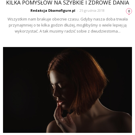
KILKA POMYSŁÓW NA SZYBKIE I ZDROWE DANIA
Redakcja Dbamofigure.pl
-
25 grudnia 2018
0
Wszystkim nam brakuje obecnie czasu. Gdyby nasza doba trwała
przynajmniej o te kilka godzin dłużej, moglibyśmy o wiele lepiej ją
wykorzystać. A tak musimy radzić sobie z dwudziestoma...