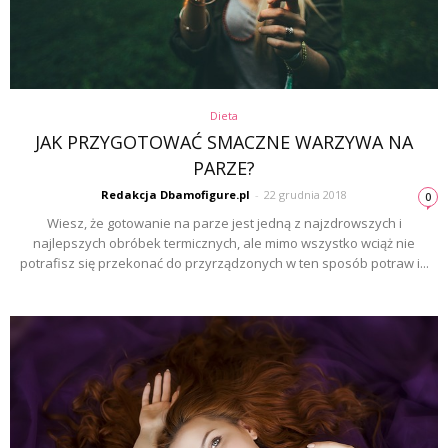
Dieta
JAK PRZYGOTOWAĆ SMACZNE WARZYWA NA
PARZE?
Redakcja Dbamofigure.pl
-
22 grudnia 2018
0
Wiesz, że gotowanie na parze jest jedną z najzdrowszych i
najlepszych obróbek termicznych, ale mimo wszystko wciąż nie
potrafisz się przekonać do przyrządzonych w ten sposób potraw i...