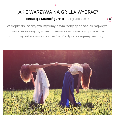
Dieta
JAKIE WARZYWA NA GRILLA WYBRAĆ?
Redakcja Dbamofigure.pl
-
24 grudnia 2018
0
W ciepłe dni zazwyczaj myślimy o tym, żeby spędzać jak najwięcej
czasu na zewnątrz, gdzie możemy zażyć świeżego powietrza i
odpocząć od wszystkich stresów. Kiedy relaksujemy się przy...