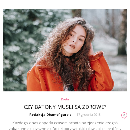
Dieta
CZY BATONY MUSLI SĄ ZDROWE?
Redakcja Dbamofigure.pl
-
17 grudnia 2018
0
Każdego z nas dopada czasem ochota na zjedzenie czegoś
zakazanego i pysznego. Do tej pory w takich chwilach sięgaliśmy