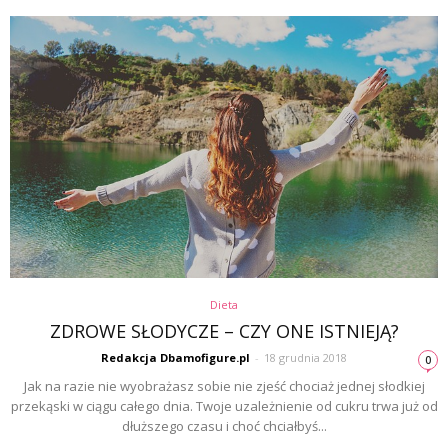
Dieta
ZDROWE SŁODYCZE – CZY ONE ISTNIEJĄ?
Redakcja Dbamofigure.pl
-
18 grudnia 2018
0
Jak na razie nie wyobrażasz sobie nie zjeść chociaż jednej słodkiej
przekąski w ciągu całego dnia. Twoje uzależnienie od cukru trwa już od
dłuższego czasu i choć chciałbyś...