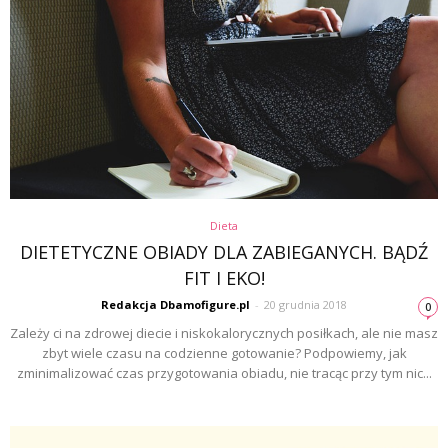
Dieta
DIETETYCZNE OBIADY DLA ZABIEGANYCH. BĄDŹ
FIT I EKO!
Redakcja Dbamofigure.pl
-
20 grudnia 2018
0
Zależy ci na zdrowej diecie i niskokalorycznych posiłkach, ale nie masz
zbyt wiele czasu na codzienne gotowanie? Podpowiemy, jak
zminimalizować czas przygotowania obiadu, nie tracąc przy tym nic...