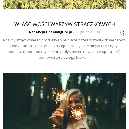
Dieta
WŁAŚCIWOŚCI WARZYW STRĄCZKOWYCH
Redakcja Dbamofigure.pl
-
23 grudnia 2018
0
Rośliny strączkowe to produkty uwielbiane przez wszystkich weganów
i wegetarian. Doskonale zastępują klasyczne mięso oraz ryby,
ponieważ podobnie jak te artykuły zawierają w sobie sporą ilość
pełnowartościowego białka....