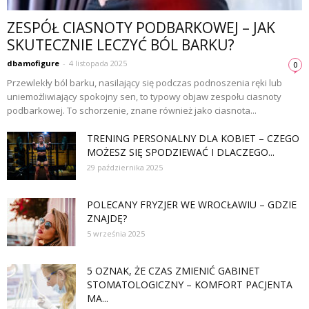
ZESPÓŁ CIASNOTY PODBARKOWEJ – JAK
SKUTECZNIE LECZYĆ BÓL BARKU?
dbamofigure
-
4 listopada 2025
0
Przewlekły ból barku, nasilający się podczas podnoszenia ręki lub
uniemożliwiający spokojny sen, to typowy objaw zespołu ciasnoty
podbarkowej. To schorzenie, znane również jako ciasnota...
TRENING PERSONALNY DLA KOBIET – CZEGO
MOŻESZ SIĘ SPODZIEWAĆ I DLACZEGO...
29 października 2025
POLECANY FRYZJER WE WROCŁAWIU – GDZIE
ZNAJDĘ?
5 września 2025
5 OZNAK, ŻE CZAS ZMIENIĆ GABINET
STOMATOLOGICZNY – KOMFORT PACJENTA
MA...