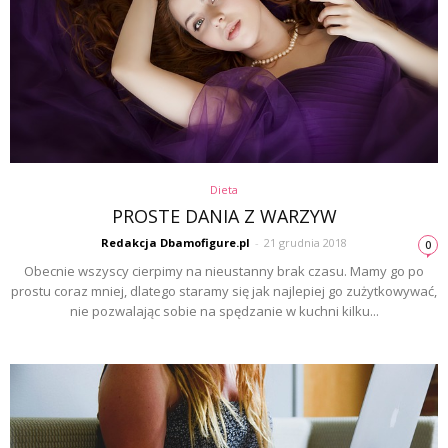
Dieta
PROSTE DANIA Z WARZYW
Redakcja Dbamofigure.pl
-
21 grudnia 2018
0
Obecnie wszyscy cierpimy na nieustanny brak czasu. Mamy go po
prostu coraz mniej, dlatego staramy się jak najlepiej go zużytkowywać,
nie pozwalając sobie na spędzanie w kuchni kilku...